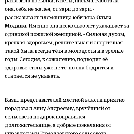
развозила посылки, газеты, письма. Работала
она, себя не жалея, от зари до зари, -
рассказывает племянница юбиляра
Ольга
Модина.
Именно она несколько лет ухаживает за
одинокой пожилой женщиной. - Сильная духом,
крепкая здоровьем, решительная и энергичная –
такой была всегда тётя в молодости и в зрелые
годы. Сегодня, к сожалению, подводит её
здоровье, силы уже не те, но она бодрится и
старается не унывать.
Визит представителей местной власти приятно
порадовал Анну Андреевну, вручённый от
сельсовета подарок понравился
долгожительнице, а добрые пожелания от
управделами Ермолаевского сельсовета