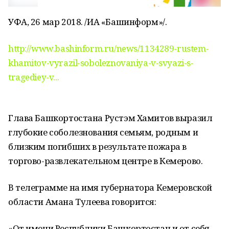
УФА, 26 мар 2018. /ИА «Башинформ»/.
http://www.bashinform.ru/news/1134289-rustem-
khamitov-vyrazil-soboleznovaniya-v-svyazi-s-
tragediey-v...
Глава Башкортостана Рустэм Хамитов выразил
глубокие соболезнования семьям, родным и
близким погибших в результате пожара в
торгово-развлекательном центре в Кемерово.
В телеграмме на имя губернатора Кемеровской
области Амана Тулеева говорится:
«От имени Республики Башкортостан и от себя