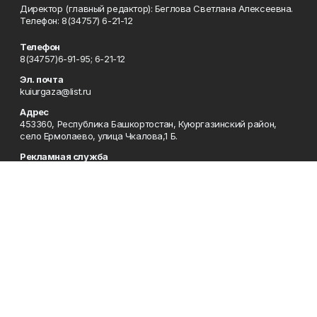
Директор (главный редактор): Беглова Светлана Алексеевна.
Телефон: 8(34757) 6-21-12
Телефон
8(34757)6-91-95; 6-21-12
Эл. почта
kuiurgaza@list.ru
Адрес
453360, Республика Башкортостан, Куюргазинский район,
село Ермолаево, улица Чкалова,1 Б.
Рекламная служба
8(34757)6-91-95
Редакция
8(34757)6-91-95
Приемная
8(34757)6-91-95
Сотрудничество
8(34757)6-91-95
Отдел кадров
8(34757)6-93-57