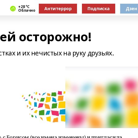
+28 °С
Антитеррор
Подписка
Дзен
Облачно
ей осторожно!
тках и их нечистых на руку друзьях.
 с Борисом (все имена изменены) и пригласила