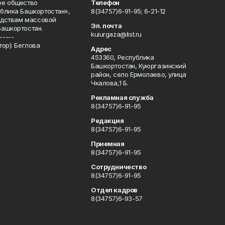
ое общество
Телефон
блика Башкортостан»,
8(34757)6-91-95; 6-21-12
редствам массовой
Эл. почта
Башкортостан.
kuiurgaza@list.ru
-----
ор): Беглова
Адрес
453360, Республика
Башкортостан, Куюргазинский
район, село Ермолаево, улица
Чкалова,1 Б.
Рекламная служба
8(34757)6-91-95
Редакция
8(34757)6-91-95
Приемная
8(34757)6-91-95
Сотрудничество
8(34757)6-91-95
Отдел кадров
8(34757)6-93-57