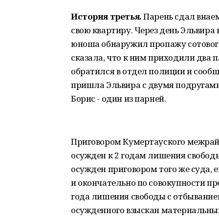
История третья.
Парень сдал внае
свою квартиру. Через день Эльвира
юноша обнаружил пропажу сотового
сказала, что к ним приходили два п
обратился в отдел полиции и сообщ
пришла Эльвира с двумя подругами,
Борис - один из парней.
Приговором Кумертауского межрайон
осужден к 2 годам лишения свободы
осужден приговором того же суда,
и окончательно по совокупности пр
года лишения свободы с отбывание
осужденного взыскан материальный