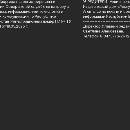
Куюргаза» зарегистрирована в
УЧРЕДИТЕЛИ: Акционерн
ии Федеральной службы по надзору в
Издательский дом «Респу
язи, информационных технологий и
Агентство по печати и с
 коммуникаций по Республике
информации Республики 
стан. Регистрационный номер ПИ № ТУ
-----------------------------
 от 19.05.2025 г.
Директор (главный редакт
Светлана Алексеевна.
Телефон: 8(34757) 6-21-12