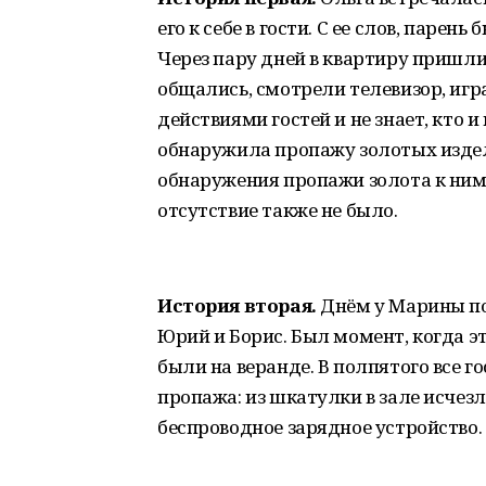
его к себе в гости. С ее слов, парен
Через пару дней в квартиру пришли е
общались, смотрели телевизор, игр
действиями гостей и не знает, кто и
обнаружила пропажу золотых издел
обнаружения пропажи золота к ним 
отсутствие также не было.
История вторая.
Днём у Марины по
Юрий и Борис. Был момент, когда эт
были на веранде. В полпятого все 
пропажа: из шкатулки в зале исчез
беспроводное зарядное устройство.