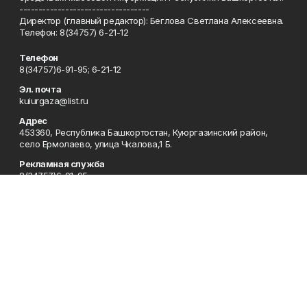
----------------------------------
Директор (главный редактор): Беглова Светлана Алексеевна.
Телефон: 8(34757) 6-21-12
Телефон
8(34757)6-91-95; 6-21-12
Эл. почта
kuiurgaza@list.ru
Адрес
453360, Республика Башкортостан, Куюргазинский район,
село Ермолаево, улица Чкалова,1 Б.
Рекламная служба
8(34757)6-91-95
Редакция
8(34757)6-91-95
Приемная
8(34757)6-91-95
Сотрудничество
8(34757)6-91-95
Отдел кадров
8(34757)6-93-57