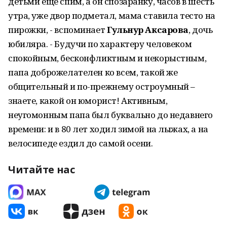
детьми ещё спим, а он спозаранку, часов в шесть
утра, уже двор подметал, мама ставила тесто на
пирожки, - вспоминает
Гульнур Аксарова
, дочь
юбиляра. - Будучи по характеру человеком
спокойным, бесконфликтным и некорыстным,
папа доброжелателен ко всем, такой же
общительный и по-прежнему остроумный –
знаете, какой он юморист! Активным,
неугомонным папа был буквально до недавнего
времени: и в 80 лет ходил зимой на лыжах, а на
велосипеде ездил до самой осени.
Читайте нас