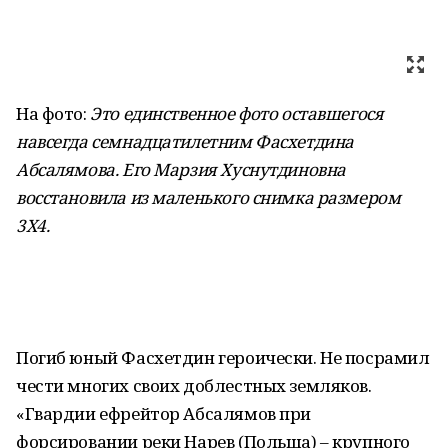
На фото:
Это единственное фото оставшегося
навсегда семнадцатилетним Фасхетдина
Абсалямова. Его Марзия Хуснутдиновна
восстановила из маленького снимка размером
3X4.
Погиб юный Фасхетдин героически. Не посрамил
чести многих своих доблестных земляков.
«Гвардии ефрейтор Абсалямов при
форсировании реки Нарев (Польша) – крупного