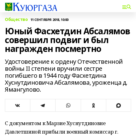
Общество
11 СЕНТЯБРЯ 2018, 10:00
Юный Фасхетдин Абсалямов
совершил подвиг и был
награжден посмертно
Удостоверение к ордену Отечественной
войны II степени вручили сестре
погибшего в 1944 году Фасхетдина
Хуснутдиновича Абсалямова, уроженца д.
Ямангулово.
С документом к Марзие Хуснутдиновне
Давлетшиной прибыли военный комиссар г.