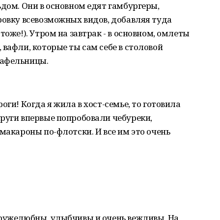
ьдом. Они в основном едят гамбургеры,
ровку всевозможных видов, добавляя туда
тоже!). Утром на завтрак - в основном, омлеты
 вафли, которые ты сам себе в столовой
вафельницы.
оги! Когда я жила в хост-семье, то готовила
руги впервые попробовали чебуреки,
макароны по-флотски. И все им это очень
Дружелюбны, улыбчивы и очень вежливы. На