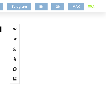
Telegram
ВК
ОК
MAX
я