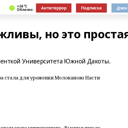
+26 °С
Антитеррор
Подписка
Дзен
Облачно
ливы, но это проста
уденткой Университета Южной Дакоты.
аза стала для уроженки Молоканово Насти
вательского университета «Высшая школа