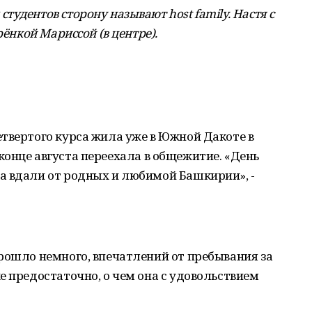
удентов сторону называют host family. Настя с
рёнкой Мариссой (в центре).
твертого курса жила уже в Южной Дакоте в
в конце августа переехала в общежитие. «День
а вдали от родных и любимой Башкирии», -
рошло немного, впечатлений от пребывания за
е предостаточно, о чем она с удовольствием