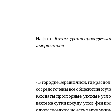
На фото:
В этом здании проходят заня
американцев.
- В городке Вермиллион, где распо
сосредоточены все общежития и уче
Комнаты просторные, уютные, усло
вахте на сутки посуду, утюг, фен и 
одной соседкой, но есть такие мини