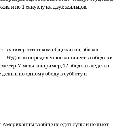
хня и по 1 санузлу на двух жильцов.
т в университетском общежитии, обязан
. –
Ред.
) или определенное количество обедов в
еместр. У меня, например, 17 обедов в неделю.
е дени и по одному обеду в субботу и
. Американцы вообще не едят супы и не пьют