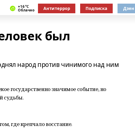
+16 °С
Антитеррор
Подписка
Дзен
Облачно
человек был
поднял народ против чинимого над ним
екое государственно значимое событие, но
й судьбы.
ом, где крепчало восстание.