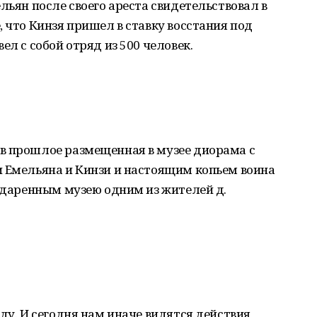
льян после своего ареста свидетельствовал в
, что Кинзя пришел в ставку восстания под
ел с собой отряд из 500 человек.
в прошлое размещенная в музее диорама с
и Емельяна и Кинзи и настоящим копьем воина
подаренным музею одним из жителей д.
ду. И сегодня нам иначе видятся действия