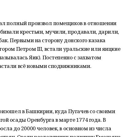
тал полный произвол помещиков в отношении
збивали крестьян, мучили, продавали, дарили,
бак. Первыми на сторону донского казака
тором Петром III, встали уральские или яицкие
называлась Яик). Постепенно с захватом
астали всё новыми сподвижниками.
оизошел в Башкирии, куда Пугачев со своими
ой осады Оренбурга в марте 1774 года. В
сла до 20000 человек, в основном из числа
рестьян. Среди разделявших политику Емельяна