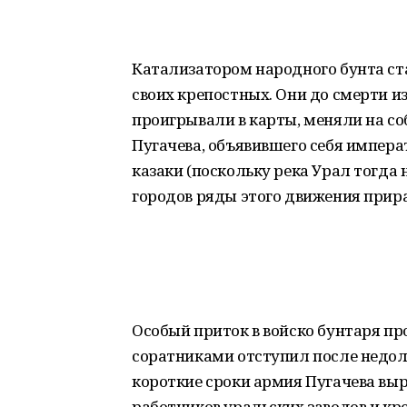
Катализатором народного бунта с
своих крепостных. Они до смерти и
проигрывали в карты, меняли на со
Пугачева, объявившего себя импера
казаки (поскольку река Урал тогда 
городов ряды этого движения прир
Особый приток в войско бунтаря пр
соратниками отступил после недолг
короткие сроки армия Пугачева выро
работников уральских заводов и к