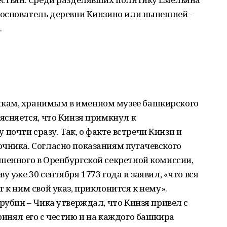
 основатель деревни Кинзино или нынешней -
.
кам, хранимым в именном музее башкирского
ыясняется, что Кинзя примкнул к
очти сразу. Так, о факте встречи Кинзи и
чника. Согласно показаниям пугачевского
шенного в Оренбургской секретной комиссии,
у уже 30 сентября 1773 года и заявил, «что вся
 к ним свой указ, приклонится к нему».
рубин – Чика утверждал, что Кинзя привел с
ринял его с честию и на каждого башкира