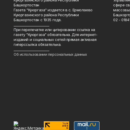
Куюргазинского района Республики
Управлен
Башкортостан
сфере св
Газета "Куюргаза" издается в с. Ермолаево
массовых
Куюргазинского района Республики
Башкорто
Башкортостан с 1935 года.
02 - 01841
______________________
При перепечатке или цитировании ссылка на
газету "Куюргаза" обязательна. Для интернет-
изданий и социальных сетей прямая активная
гиперссылка обязательна.
______________________
Об использовании персональных данных