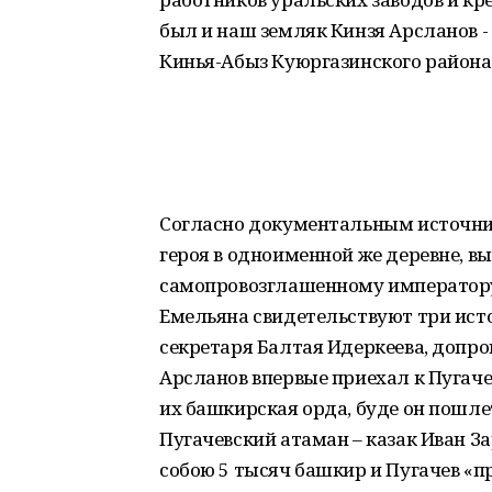
был и наш земляк Кинзя Арсланов -
Кинья-Абыз Куюргазинского района
Согласно документальным источни
героя в одноименной же деревне, в
самопровозглашенному императору п
Емельяна свидетельствуют три исто
секретаря Балтая Идеркеева, допро
Арсланов впервые приехал к Пугачев
их башкирская орда, буде он пошлет
Пугачевский атаман – казак Иван За
собою 5 тысяч башкир и Пугачев «п