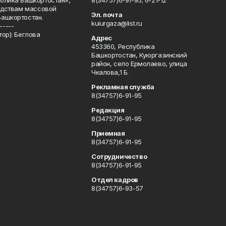
блика Башкортостан»,
8(34757)6-91-95; 6-21-12
редствам массовой
Эл. почта
Башкортостан.
kuiurgaza@list.ru
-----
ор): Беглова
Адрес
453360, Республика
Башкортостан, Куюргазинский
район, село Ермолаево, улица
Чкалова,1 Б.
Рекламная служба
8(34757)6-91-95
Редакция
8(34757)6-91-95
Приемная
8(34757)6-91-95
Сотрудничество
8(34757)6-91-95
Отдел кадров
8(34757)6-93-57