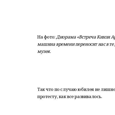
На фото:
Диорама «Встреча Кинзи А
машина времени переносит нас в те 
музея
.
Так что по случаю юбилея не лишне
протесту, как все развивалось.