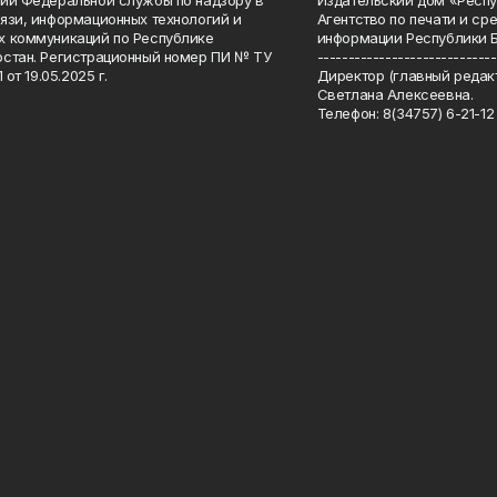
ии Федеральной службы по надзору в
Издательский дом «Респу
язи, информационных технологий и
Агентство по печати и с
 коммуникаций по Республике
информации Республики 
стан. Регистрационный номер ПИ № ТУ
-----------------------------
 от 19.05.2025 г.
Директор (главный редакт
Светлана Алексеевна.
Телефон: 8(34757) 6-21-12