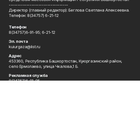
----------------------------------
Директор (главный редактор): Беглова Светлана Алексеевна.
Телефон: 8(34757) 6-21-12
Телефон
8(34757)6-91-95; 6-21-12
Эл. почта
kuiurgaza@list.ru
Адрес
453360, Республика Башкортостан, Куюргазинский район,
село Ермолаево, улица Чкалова,1 Б.
Рекламная служба
8(34757)6-91-95
Редакция
8(34757)6-91-95
Приемная
8(34757)6-91-95
Сотрудничество
8(34757)6-91-95
Отдел кадров
8(34757)6-93-57