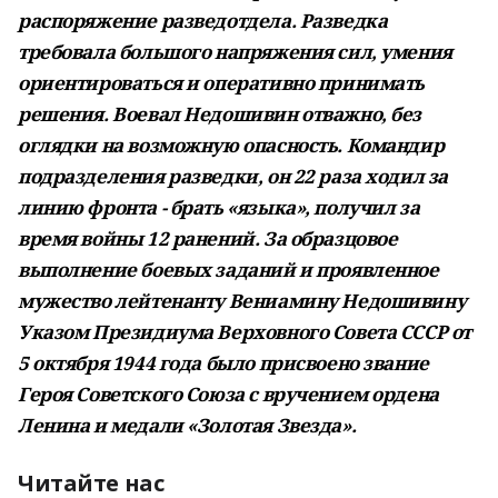
распоряжение разведотдела. Разведка
требовала большого напряжения сил, умения
ориентироваться и оперативно принимать
решения. Воевал Недошивин отважно, без
оглядки на возможную опас­ность. Командир
подразделения разведки, он 22 раза ходил за
линию фронта - брать «языка», получил за
время войны 12 ранений. За образцовое
выполнение боевых заданий и проявленное
мужество лейтенанту Вениамину Недошивину
Указом Президиума Верховного Совета СССР от
5 октября 1944 года было присвоено звание
Героя Советского Союза с вручением ордена
Ленина и медали «Золотая Звезда».
Читайте нас