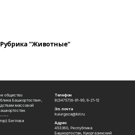
Рубрика "Животные"
ое общество
Телефон
блика Башкортостан»,
8(34757)6-91-95; 6-21-12
редствам массовой
Эл. почта
Башкортостан.
kuiurgaza@list.ru
-----
ор): Беглова
Адрес
453360, Республика
Башкортостан, Куюргазинский