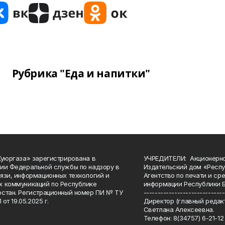
Рубрика "Еда и напитки"
Куюргаза» зарегистрирована в
УЧРЕДИТЕЛИ: Акционерн
ии Федеральной службы по надзору в
Издательский дом «Респу
язи, информационных технологий и
Агентство по печати и с
 коммуникаций по Республике
информации Республики 
стан. Регистрационный номер ПИ № ТУ
-----------------------------
 от 19.05.2025 г.
Директор (главный редакт
Светлана Алексеевна.
Телефон: 8(34757) 6-21-12