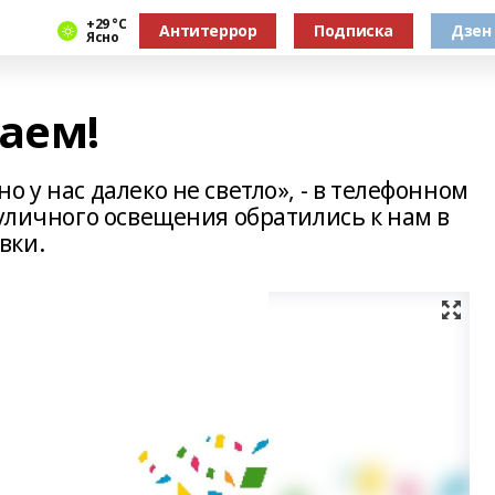
+29 °С
Антитеррор
Подписка
Дзен
Ясно
аем!
 у нас далеко не светло», - в телефонном
 уличного освещения обратились к нам в
вки.