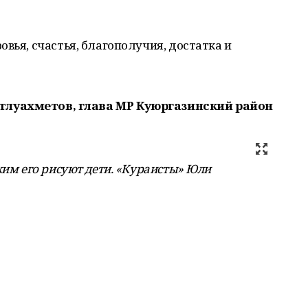
вья, счастья, благополучия, достатка и
тлуахметов, глава МР Куюргазинский район
ким его рисуют дети. «Кураисты» Юли