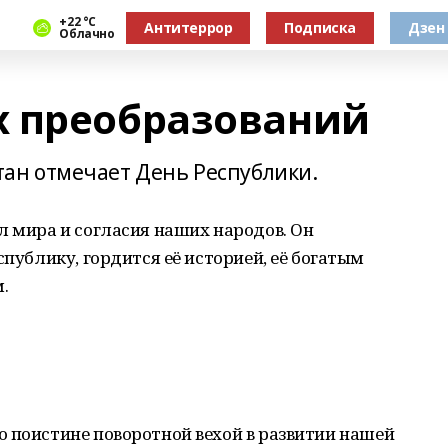
+22 °С
Антитеррор
Подписка
Дзен
Облачно
х преобразований
н отмечает День Республики.
л мира и согласия наших народов. Он
спублику, гордится её историей, её богатым
.
 поистине поворотной вехой в развитии нашей