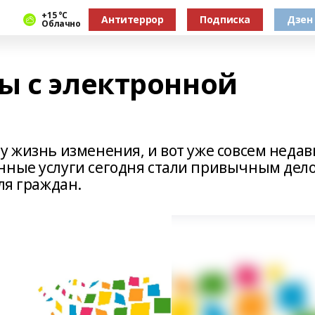
+15 °С
Антитеррор
Подписка
Дзен
Облачно
ы с электронной
у жизнь изменения, и вот уже совсем недав
нные услуги сегодня стали привычным дел
ля граждан.