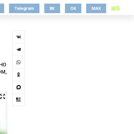
Telegram
ВК
ОК
MAX
но
ом,