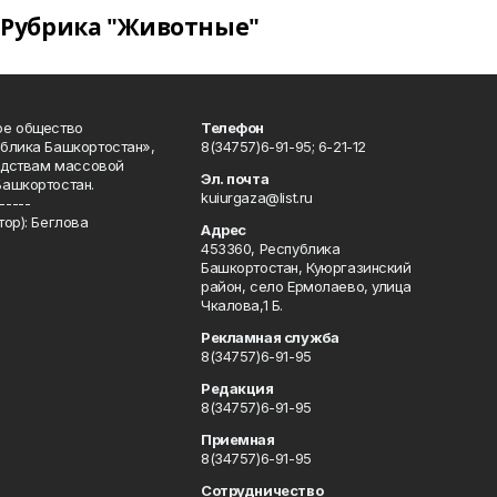
Рубрика "Животные"
ое общество
Телефон
блика Башкортостан»,
8(34757)6-91-95; 6-21-12
редствам массовой
Эл. почта
Башкортостан.
kuiurgaza@list.ru
-----
ор): Беглова
Адрес
453360, Республика
Башкортостан, Куюргазинский
район, село Ермолаево, улица
Чкалова,1 Б.
Рекламная служба
8(34757)6-91-95
Редакция
8(34757)6-91-95
Приемная
8(34757)6-91-95
Сотрудничество