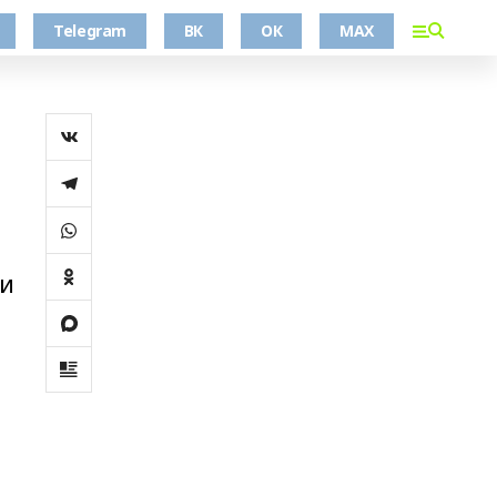
Telegram
ВК
ОК
MAX
ии