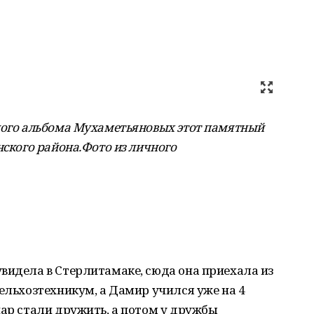
ного альбома Мухаметьяновых этот памятный
нского района.Фото из личного
видела в Стерлитамаке, сюда она приехала из
сельхозтехникум, а Дамир учился уже на 4
нар стали дружить, а потом у дружбы