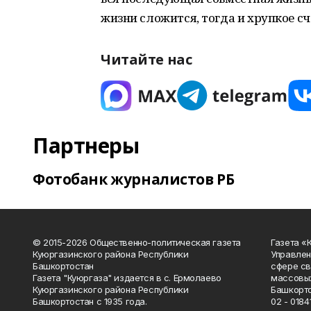
жизни сложится, тогда и хрупкое сч
Читайте нас
Партнеры
Фотобанк журналистов РБ
© 2015-2026 Общественно-политическая газета
Газета «
Куюргазинского района Республики
Управлен
Башкортостан
сфере св
Газета "Куюргаза" издается в с. Ермолаево
массовых
Куюргазинского района Республики
Башкорто
Башкортостан с 1935 года.
02 - 01841