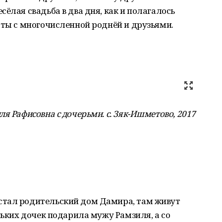
ёлая свадьба в два дня, как и полагалось
сты с многочисленной роднёй и друзьями.
я Рафисовна с дочерьми. с. Зяк-Ишметово, 2017
стал родительский дом Дамира, там живут
ньких дочек подарила мужу Рамзиля, а со