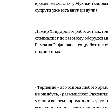
временем счастье у Мухаметьяновых
супруги уже есть внук и внучка.
Дамир Хайдарович работает вахтов
специалист по газовому оборудован
Рамзиля Рафисовна - соцработник о
подопечных.
- Терпение – это основа любого брак
не ошибусь, - размышляет
Рамзиля
умения вовремя промолчать, уступи
вся последующая совместная жизнь.