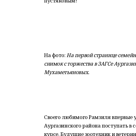
пустяковым!
На фото:
На первой странице семей
снимок с торжества в ЗАГСе Аургази
Мухаметьяновых
.
Своего любимого Рамзиля впервые у
Аургазинского района поступать в 
курсе. Будущие зоотехник и ветери