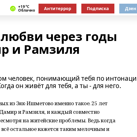
+19 °С
Антитеррор
Подписка
Дзен
Облачно
 любви через годы
ир и Рамзиля
ядом человек, понимающий тебя по интонац
огда он живёт для тебя, а ты - для него.
ых из Зяк-Ишметово именно такое. 25 лет
 Дамир и Рамзиля, и каждый совместно
есмотря на житейские проблемы. Ведь когда
 всё остальное кажется таким мелочным и