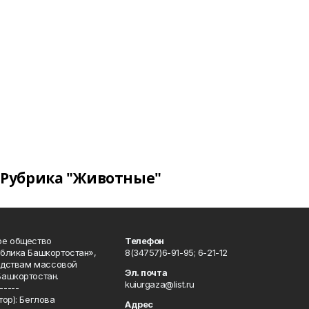
Рубрика "Животные"
ое общество
Телефон
блика Башкортостан»,
8(34757)6-91-95; 6-21-12
редствам массовой
Эл. почта
Башкортостан.
kuiurgaza@list.ru
-----
ор): Беглова
Адрес