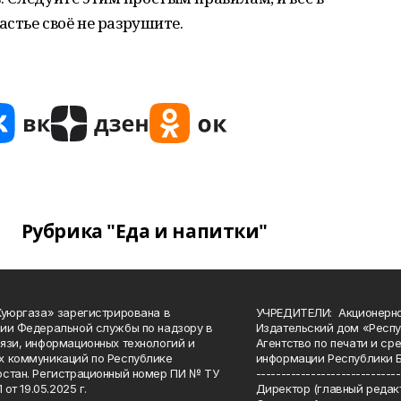
астье своё не разрушите.
Рубрика "Еда и напитки"
Куюргаза» зарегистрирована в
УЧРЕДИТЕЛИ: Акционерн
ии Федеральной службы по надзору в
Издательский дом «Респу
язи, информационных технологий и
Агентство по печати и с
 коммуникаций по Республике
информации Республики 
стан. Регистрационный номер ПИ № ТУ
-----------------------------
 от 19.05.2025 г.
Директор (главный редакт