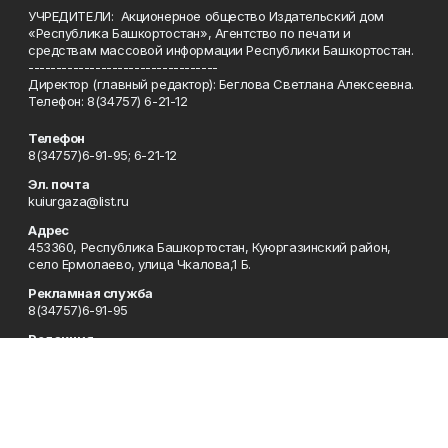
УЧРЕДИТЕЛИ: Акционерное общество Издательский дом
«Республика Башкортостан», Агентство по печати и
средствам массовой информации Республики Башкортостан.
----------------------------------
Директор (главный редактор): Беглова Светлана Алексеевна.
Телефон: 8(34757) 6-21-12
Телефон
8(34757)6-91-95; 6-21-12
Эл. почта
kuiurgaza@list.ru
Адрес
453360, Республика Башкортостан, Куюргазинский район,
село Ермолаево, улица Чкалова,1 Б.
Рекламная служба
8(34757)6-91-95
Редакция
8(34757)6-91-95
Приемная
8(34757)6-91-95
Сотрудничество
8(34757)6-91-95