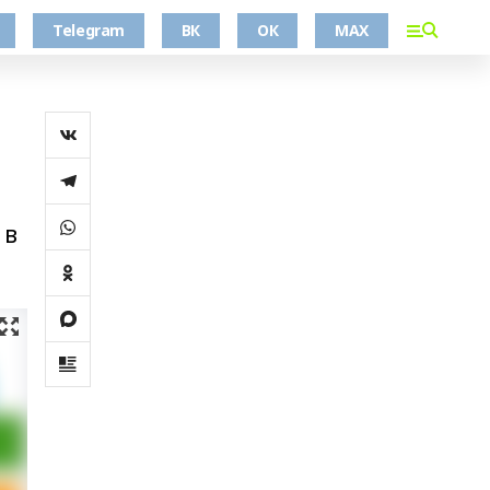
Telegram
ВК
ОК
MAX
 в