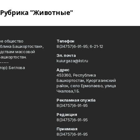
Рубрика "Животные"
ое общество
Телефон
блика Башкортостан»,
8(34757)6-91-95; 6-21-12
редствам массовой
Эл. почта
Башкортостан.
kuiurgaza@list.ru
-----
ор): Беглова
Адрес
453360, Республика
Башкортостан, Куюргазинский
район, село Ермолаево, улица
Чкалова,1 Б.
Рекламная служба
8(34757)6-91-95
Редакция
8(34757)6-91-95
Приемная
8(34757)6-91-95