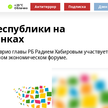
+20 °С
Антитеррор
Подписка
Дзен
Облачно
еспублики на
ынках
 врио главы РБ Радием Хабировым участвует
ном экономическом форуме.