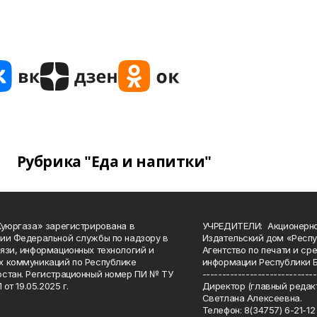
Рубрика "Еда и напитки"
Куюргаза» зарегистрирована в
УЧРЕДИТЕЛИ: Акционерн
ии Федеральной службы по надзору в
Издательский дом «Респу
язи, информационных технологий и
Агентство по печати и с
 коммуникаций по Республике
информации Республики 
стан. Регистрационный номер ПИ № ТУ
-----------------------------
 от 19.05.2025 г.
Директор (главный редакт
Светлана Алексеевна.
Телефон: 8(34757) 6-21-12