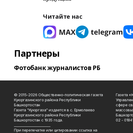
Читайте нас
Партнеры
Фотобанк журналистов РБ
© 2015-2026 Общественно-политическая газета
Газета «
Куюргазинского района Республики
Управлен
Башкортостан
сфере св
Газета "Куюргаза" издается в с. Ермолаево
массовых
Куюргазинского района Республики
Башкорто
Башкортостан с 1935 года.
02 - 01841
______________________
При перепечатке или цитировании ссылка на