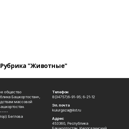
Рубрика "Животные"
ое общество
Телефон
блика Башкортостан»,
8(34757)6-91-95; 6-21-12
редствам массовой
Эл. почта
Башкортостан.
kuiurgaza@list.ru
-----
ор): Беглова
Адрес
453360, Республика
Башкортостан, Куюргазинский