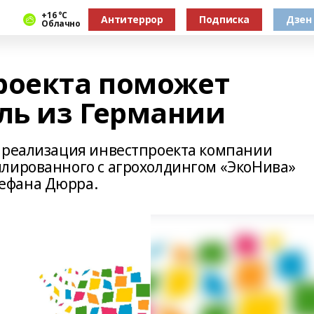
+16 °С
Антитеррор
Подписка
Дзен
Облачно
роекта поможет
ль из Германии
 реализация инвестпроекта компании
лированного с агрохолдингом «ЭкоНива»
ефана Дюрра.