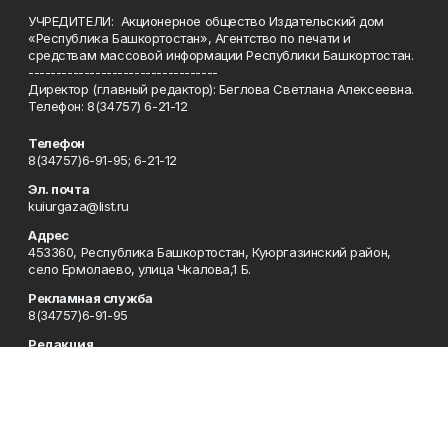
УЧРЕДИТЕЛИ: Акционерное общество Издательский дом
«Республика Башкортостан», Агентство по печати и
средствам массовой информации Республики Башкортостан.
----------------------------------
Директор (главный редактор): Беглова Светлана Алексеевна.
Телефон: 8(34757) 6-21-12
Телефон
8(34757)6-91-95; 6-21-12
Эл. почта
kuiurgaza@list.ru
Адрес
453360, Республика Башкортостан, Куюргазинский район,
село Ермолаево, улица Чкалова,1 Б.
Рекламная служба
8(34757)6-91-95
Редакция
8(34757)6-91-95
Приемная
8(34757)6-91-95
Сотрудничество