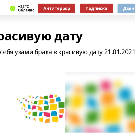
+22 °С
Антитеррор
Подписка
Дзен
Облачно
расивую дату
ебя узами брака в красивую дату 21.01.202