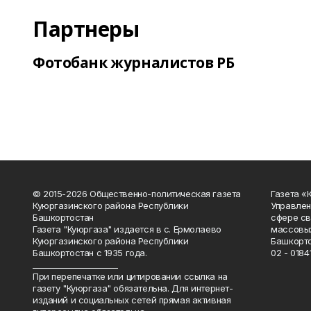
Партнеры
Фотобанк журналистов РБ
© 2015-2026 Общественно-политическая газета
Газета «
Куюргазинского района Республики
Управлен
Башкортостан
сфере св
Газета "Куюргаза" издается в с. Ермолаево
массовых
Куюргазинского района Республики
Башкорто
Башкортостан с 1935 года.
02 - 01841
______________________
При перепечатке или цитировании ссылка на
газету "Куюргаза" обязательна. Для интернет-
изданий и социальных сетей прямая активная