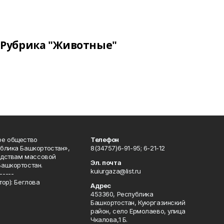
Рубрика "Животные"
ое общество
Телефон
блика Башкортостан»,
8(34757)6-91-95; 6-21-12
редствам массовой
Эл. почта
Башкортостан.
kuiurgaza@list.ru
-----
ор): Беглова
Адрес
453360, Республика
Башкортостан, Куюргазинский
район, село Ермолаево, улица
Чкалова,1 Б.