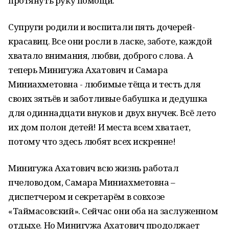
протянуть руку помощи.
Супруги родили и воспитали пять дочерей-
красавиц. Все они росли в ласке, заботе, каждой
хватало внимания, любви, доброго слова. А
теперь Минигужа Ахатович и Самара
Миниахметовна - любимые тёща и тесть для
своих зятьёв и заботливые бабушка и дедушка
для одиннадцати внуков и двух внучек. Всё лето
их дом полон детей! И места всем хватает,
потому что здесь любят всех искренне!
Минигужа Ахатович всю жизнь работал
пчеловодом, Самара Миниахметовна –
диспетчером и секретарём в совхозе
«Таймасовский». Сейчас они оба на заслуженном
отдыхе. Но Минигужа Ахатович продолжает