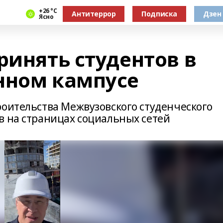
+26 °С
Антитеррор
Подписка
Дзен
Ясно
ринять студентов в
нном кампусе
роительства Межвузовского студенческого
в на страницах социальных сетей