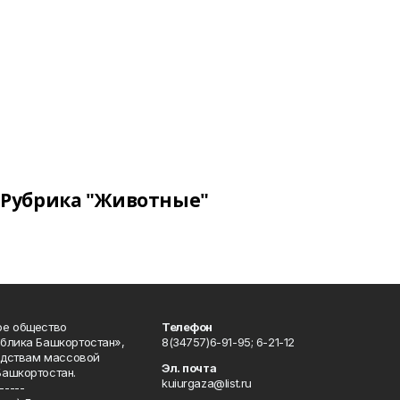
Рубрика "Животные"
ое общество
Телефон
блика Башкортостан»,
8(34757)6-91-95; 6-21-12
редствам массовой
Эл. почта
Башкортостан.
kuiurgaza@list.ru
-----