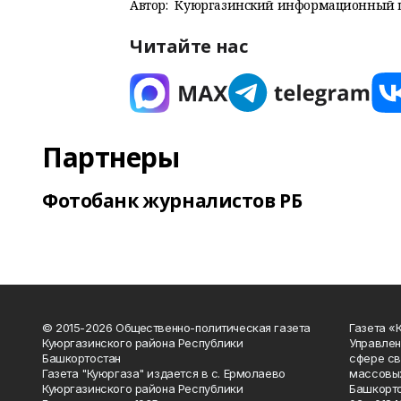
Автор:
Куюргазинский информационный 
Читайте нас
Партнеры
Фотобанк журналистов РБ
© 2015-2026 Общественно-политическая газета
Газета «
Куюргазинского района Республики
Управлен
Башкортостан
сфере св
Газета "Куюргаза" издается в с. Ермолаево
массовых
Куюргазинского района Республики
Башкорто