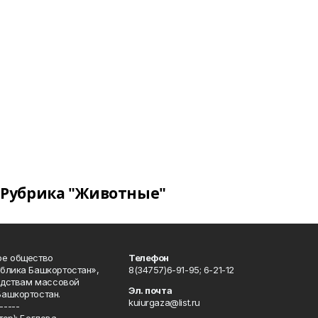
Рубрика "Животные"
ое общество
Телефон
блика Башкортостан»,
8(34757)6-91-95; 6-21-12
редствам массовой
Эл. почта
Башкортостан.
kuiurgaza@list.ru
-----