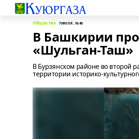
Общество
7 ИЮЛЯ , 16:40
В Башкирии про
«Шульган-Таш»
В Бурзянском районе во второй р
территории историко-культурног