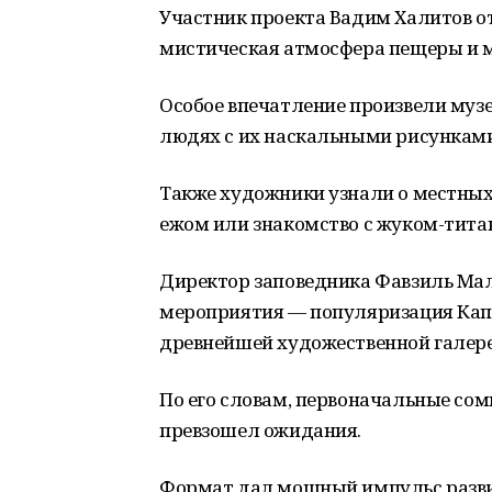
Участник проекта Вадим Халитов от
мистическая атмосфера пещеры и м
Особое впечатление произвели музе
людях с их наскальными рисунками
Также художники узнали о местных 
ежом или знакомство с жуком-тита
Директор заповедника Фавзиль Мал
мероприятия — популяризация Кап
древнейшей художественной галере
По его словам, первоначальные сом
превзошел ожидания.
Формат дал мощный импульс разви