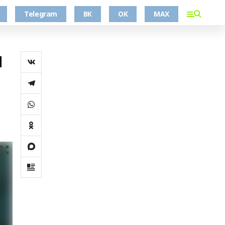
Telegram
ВК
ОК
MAX
ы