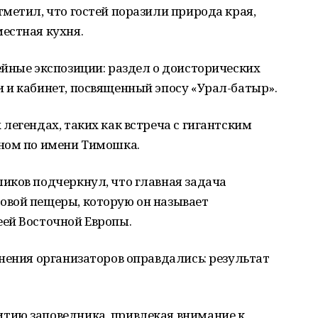
метил, что гостей поразили природа края,
естная кухня.
йные экспозиции: раздел о доисторических
 и кабинет, посвященный эпосу «Урал-батыр».
легендах, таких как встреча с гигантским
ном по имени Тимошка.
иков подчеркнул, что главная задача
овой пещеры, которую он называет
ей Восточной Европы.
нения организаторов оправдались: результат
тию заповедника, привлекая внимание к