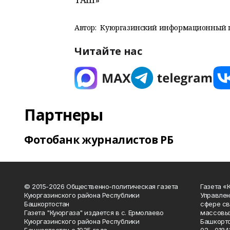
Автор:
Куюргазинский информационный 
Читайте нас
Партнеры
Фотобанк журналистов РБ
© 2015-2026 Общественно-политическая газета
Газета «
Куюргазинского района Республики
Управлен
Башкортостан
сфере св
Газета "Куюргаза" издается в с. Ермолаево
массовых
Куюргазинского района Республики
Башкорто