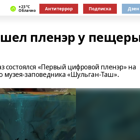
+23 °С
Антитеррор
Подписка
Дзен
Облачно
шел пленэр у пещер
аз состоялся «Первый цифровой пленэр» на
о музея-заповедника «Шульган-Таш».