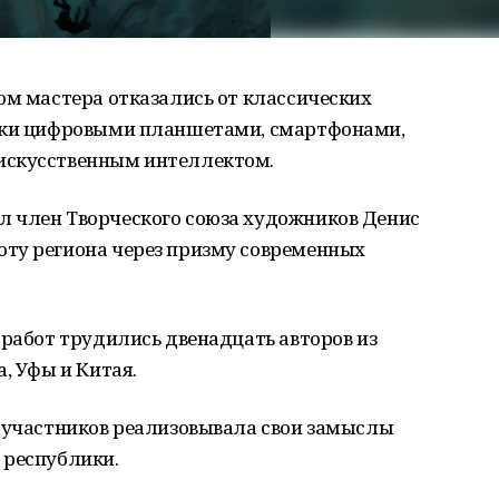
ом мастера отказались от классических
аски цифровыми планшетами, смартфонами,
искусственным интеллектом.
 член Творческого союза художников Денис
ту региона через призму современных
 работ трудились двенадцать авторов из
, Уфы и Китая.
ь участников реализовывала свои замыслы
 республики.