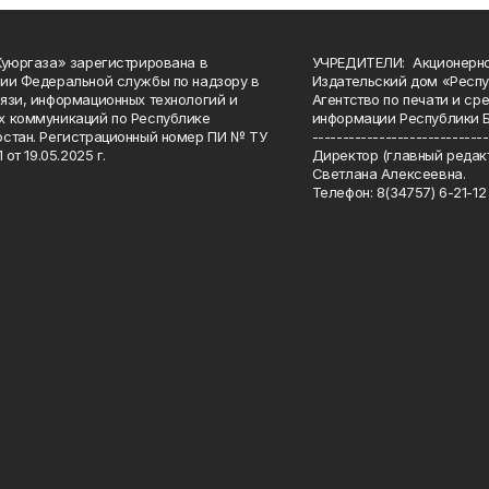
Куюргаза» зарегистрирована в
УЧРЕДИТЕЛИ: Акционерн
ии Федеральной службы по надзору в
Издательский дом «Респу
язи, информационных технологий и
Агентство по печати и с
 коммуникаций по Республике
информации Республики 
стан. Регистрационный номер ПИ № ТУ
-----------------------------
 от 19.05.2025 г.
Директор (главный редакт
Светлана Алексеевна.
Телефон: 8(34757) 6-21-12