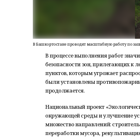
В Башкортостане проводят масштабную работу по защ
В процессе выполнения работ знач
безопасности зон, прилегающих к 
пунктов, которым угрожает распро
были установлены противопожарные
продолжается.
Национальный проект «Экологическ
окружающей среды и улучшение ус
множество направлений: строитель
переработки мусора, рекультивация