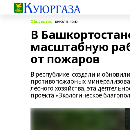
Общество
8 ИЮЛЯ , 10:40
В Башкортостан
масштабную раб
от пожаров
В республике создали и обновили
противопожарных минерализова
лесного хозяйства, эта деятельн
проекта «Экологическое благопо