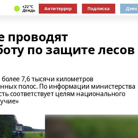
+22 °С
Антитеррор
Подписка
Дзен
Дождь
е проводят
оту по защите лесов
 более 7,6 тысячи километров
нных полос. По информации министерства
ость соответствует целям национального
лучие»