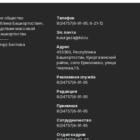
ое общество
Телефон
блика Башкортостан»,
8(34757)6-91-95; 6-21-12
редствам массовой
Эл. почта
Башкортостан.
kuiurgaza@list.ru
-----
ор): Беглова
Адрес
453360, Республика
Башкортостан, Куюргазинский
район, село Ермолаево, улица
Чкалова,1 Б.
Рекламная служба
8(34757)6-91-95
Редакция
8(34757)6-91-95
Приемная
8(34757)6-91-95
Сотрудничество
8(34757)6-91-95
Отдел кадров
8(34757)6-93-57