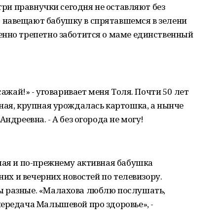
 три правнучки сегодня не оставляют без
 навещают бабушку в спрятавшемся в зелени
енно трепетно заботится о маме единственный
сажай!» - уговаривает меня Толя. Почти 50 лет
ная, крупная урождалась картошка, а нынче
ндреевна. - А без огорода не могу!
лая и по-прежнему активная бабушка
них и вечерних новостей по телевизору.
ы разные. «Малахова люблю послушать,
ередача Малышевой про здоровье», -