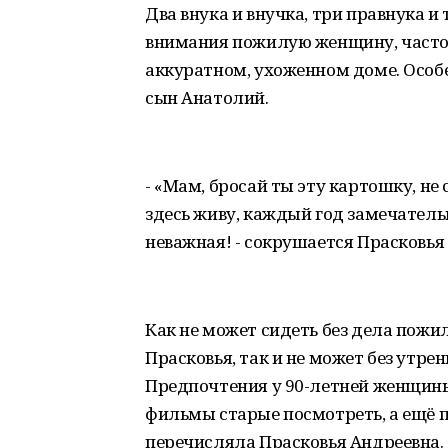
Два внука и внучка, три правнука и
внимания пожилую женщину, часто
аккуратном, ухоженном доме. Особ
сын Анатолий.
- «Мам, бросай ты эту картошку, не 
здесь живу, каждый год замечатель
неважная! - сокрушается Прасковья А
Как не может сидеть без дела пожи
Прасковья, так и не может без утрен
Предпочтения у 90-летней женщин
фильмы старые посмотреть, а ещё п
перечисляла Прасковья Андреевна.