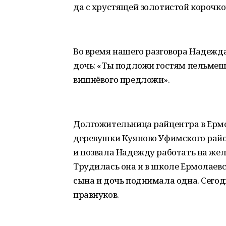
да с хрустящей золотистой корочко
Во время нашего разговора Надежда
дочь: «Ты подложи гостям пельмеше
вишнёвого предложи».
Долгожительница райцентра в Ермо
деревушки Куяново Уфимского район
и позвала Надежду работать на желе
Трудилась она и в школе Ермолаевско
сына и дочь поднимала одна. Сегод
правнуков.