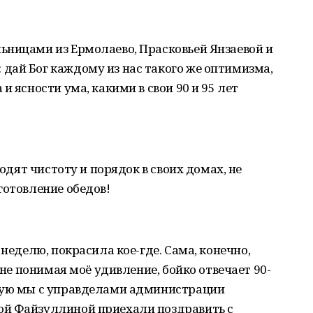
ьницами из Ермолаево, Прасковьей Янзаевой и
дай Бог каждому из нас такого же оптимизма,
и ясности ума, какими в свои 90 и 95 лет
водят чистоту и порядок в своих домах, не
готовление обедов!
неделю, покрасила кое-где. Сама, конечно,
 не понимая моё удивление, бойко отвечает 90-
рую мы с управделами администрации
ой Файзуллиной приехали поздравить с