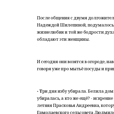
После общения с двумя долгожител
Надеждой Шилепиной, подумалось: 
жизнелюбия и той же бодрости духа 
обладают эти женщины.
И сегодня они возятся в огороде, на
говоря уже про мытьё посуды и при
- Т
ри дня избу убирала. Белила дом 
убиралась, а кто же ещё? - искренне
летняя Прасковья Андреевна, кото
Ермолаевского сельсовета Людмил