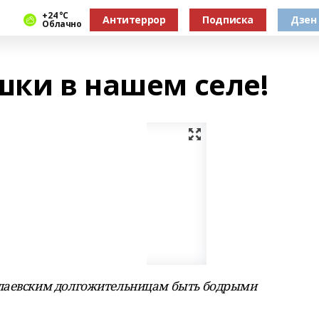
+24 °С
Антитеррор
Подписка
Дзен
Облачно
шки в нашем селе!
олаевским долгожительницам быть бодрыми