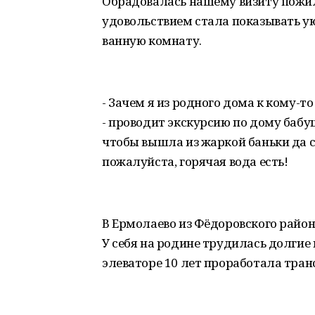
Обрадовалась нашему визиту пожил
удовольствием стала показывать ую
ванную комнату.
- Зачем я из родного дома к кому-то
- проводит экскурсию по дому бабуш
чтобы вышла из жаркой баньки да с
пожалуйста, горячая вода есть!
В Ермолаево из Фёдоровского район
У себя на родине трудилась долгие 
элеваторе 10 лет проработала тра