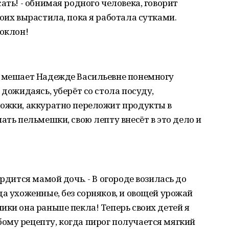
ать! - обнимая родного человека, говорит
оих вырастила, пока я работала сутками.
поклон!
е мешает Надежде Васильевне понемногу
 дожидаясь, уберёт со стола посуду,
ложки, аккуратно переложит продукты в
ать пельмешки, свою лепту внесёт в это дело и
ордится мамой дочь. - В огороде возилась до
да ухоженные, без сорняков, и овощей урожай
ики она раньше пекла! Теперь своих детей я
ому рецепту, когда пирог получается мягкий