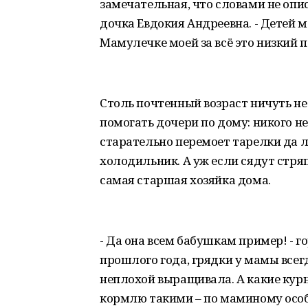
замечательная, что словами не опис
дочка Евдокия Андреевна. - Детей м
Мамулечке моей за всё это низкий 
Столь почтенный возраст ничуть н
помогать дочери по дому: никого не
старательно перемоет тарелки да 
холодильник. А уж если сядут стряп
самая старшая хозяйка дома.
- Да она всем бабушкам пример! - г
прошлого года, грядки у мамы всег
неплохой выращивала. А какие курн
кормлю такими – по маминому особ