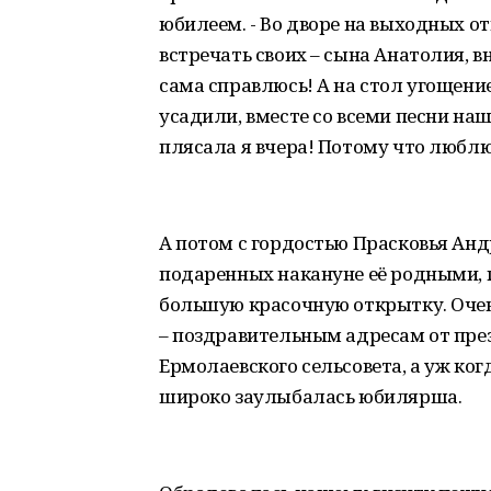
юбилеем. - Во дворе на выходных от
встречать своих – сына Анатолия, вн
сама справлюсь! А на стол угощение
усадили, вместе со всеми песни на
плясала я вчера! Потому что любл
А потом с гордостью Прасковья Андр
подаренных накануне её родными, га
большую красочную открытку. Оче
– поздравительным адресам от през
Ермолаевского сельсовета, а уж ког
широко заулыбалась юбилярша.