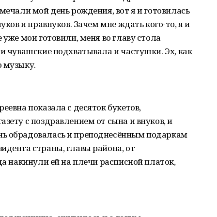
мечали мой день рождения, вот я и готовилась
уков и правнуков. Зачем мне ждать кого-то, я и
 уже мои готовили, меня во главу стола
ши чувашские подхватывала и частушки. Эх, как
ю музыку.
еевна показала с десяток букетов,
зету с поздравлением от сына и внуков, и
нь обрадовалась и преподнесённым подаркам
идента страны, главы района, от
да накинули ей на плечи расписной платок,