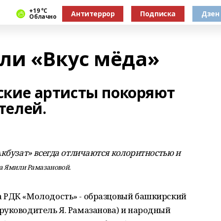
+19 °С
Антитеррор
Подписка
Дзен
Облачно
ли «Вкус мёда»
ские артисты покоряют
телей.
кбузат» всегда отличаются колоритностью и
ва Ямили Рамазаново
й.
 РДК «Молодость» - образцовый башкирский
руководитель Я. Рамазанова) и народный