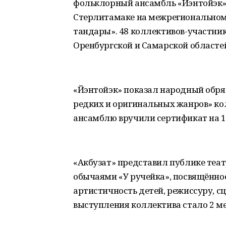
фольклорный ансамбль «Йэнтойэк» 
Стерлитамаке на межрегиональном
тандары». 48 коллективов-участник
Оренбургской и Самарской областе
«Йэнтойэк» показал народный обря
редких и оригинальных жанров» кол
ансамблю вручили сертификат на 1
«Акбузат» представил публике теа
обычаями «У ручейка», посвящённо
артистичность детей, режиссуру, с
выступления коллектива стало 2 ме