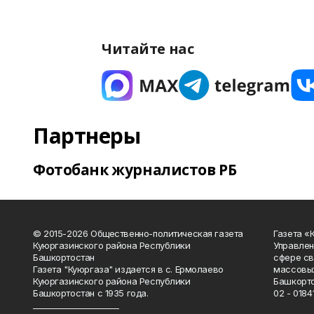
Читайте нас
Партнеры
Фотобанк журналистов РБ
© 2015-2026 Общественно-политическая газета
Газета «
Куюргазинского района Республики
Управлен
Башкортостан
сфере св
Газета "Куюргаза" издается в с. Ермолаево
массовых
Куюргазинского района Республики
Башкорто
Башкортостан с 1935 года.
02 - 01841
______________________