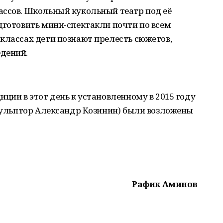
ассов. Школьный кукольный театр под её
дготовить мини-спектакли почти по всем
классах дети познают прелесть сюжетов,
дений.
иции в этот день к установленному в 2015 году
скульптор Александр Козинин) были возложены
Рафик Аминов