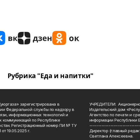
Рубрика "Еда и напитки"
Куюргаза» зарегистрирована в
УЧРЕДИТЕЛИ: Акционерн
ии Федеральной службы по надзору в
Издательский дом «Респу
язи, информационных технологий и
Агентство по печати и с
 коммуникаций по Республике
информации Республики 
стан. Регистрационный номер ПИ № ТУ
-----------------------------
 от 19.05.2025 г.
Директор (главный редакт
Светлана Алексеевна.