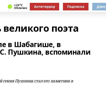
+24 °С
Антитеррор
Подписка
Дзен
Облачно
 великого поэта
е в Шабагише, в
 С. Пушкина, вспоминали
й гения Пушкина стал его памятник в