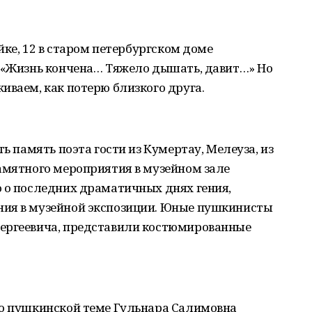
ойке, 12 в старом петербургском доме
: «Жизнь кончена… Тяжело дышать, давит…» Но
иваем, как потерю близкого друга.
ть память поэта гости из Кумертау, Мелеуза, из
амятного мероприятия в музейном зале
о о последних драматичных днях гения,
ния в музейной экспозиции. Юные пушкинисты
Сергеевича, представили костюмированные
по пушкинской теме Гульнара Салимовна