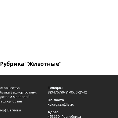
Рубрика "Животные"
ое общество
Телефон
блика Башкортостан»,
8(34757)6-91-95; 6-21-12
редствам массовой
Эл. почта
Башкортостан.
kuiurgaza@list.ru
-----
ор): Беглова
Адрес
453360, Республика