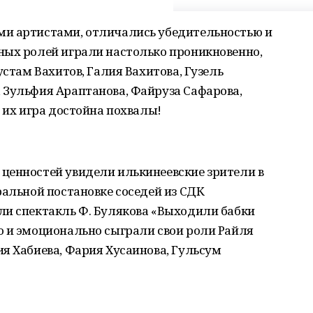
ми артистами, отличались убедительностью и
ных ролей играли настолько проникновенно,
устам Вахитов, Галия Вахитова, Гузель
 Зульфия Араптанова, Файруза Сафарова,
 их игра достойна похвалы!
ценностей увидели илькинеевские зрители в
ральной постановке соседей из СДК
ли спектакль Ф. Булякова «Выходили бабки
о и эмоционально сыграли свои роли Райля
я Хабиева, Фария Хусаинова, Гульсум