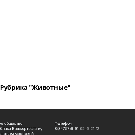
Рубрика "Животные"
ое общество
Телефон
блика Башкортостан»,
8(34757)6-91-95; 6-21-12
редствам массовой