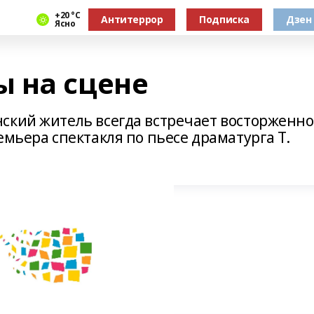
+20 °С
Антитеррор
Подписка
Дзен
Ясно
 на сцене
ский житель всегда встречает восторженно
емьера спектакля по пьесе драматурга Т.