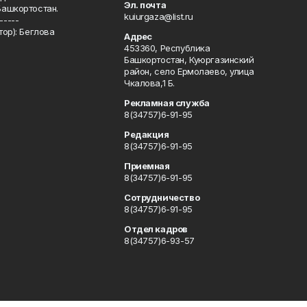
Эл. почта
Башкортостан.
kuiurgaza@list.ru
-----
ор): Беглова
Адрес
453360, Республика
Башкортостан, Куюргазинский
район, село Ермолаево, улица
Чкалова,1 Б.
Рекламная служба
8(34757)6-91-95
Редакция
8(34757)6-91-95
Приемная
8(34757)6-91-95
Сотрудничество
8(34757)6-91-95
Отдел кадров
8(34757)6-93-57