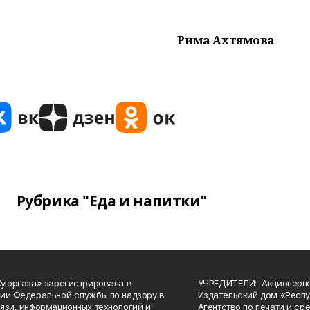
Рима Ахтямова
Рубрика "Еда и напитки"
Куюргаза» зарегистрирована в
УЧРЕДИТЕЛИ: Акционерн
ии Федеральной службы по надзору в
Издательский дом «Респу
язи, информационных технологий и
Агентство по печати и с