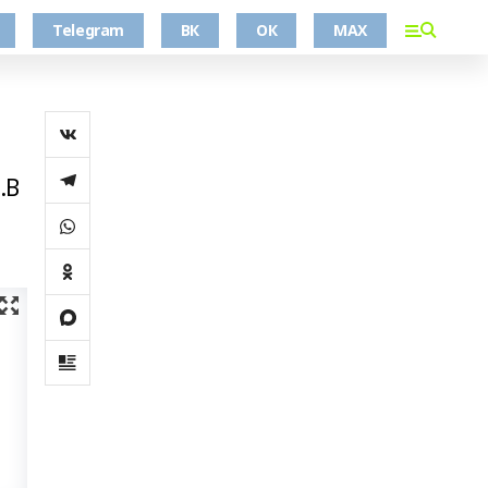
Telegram
ВК
ОК
MAX
.В