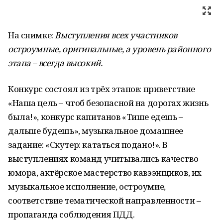
На снимке:
Выступления всех участников
остроумные, оригинальные, а уровень районного
этапа – всегда высокий.
Конкурс состоял из трёх этапов: приветствие
«Наша цель – чтоб без­опасной на дорогах жизнь
была!», конкурс капитанов «Тише едешь –
дальше будешь», музыкальное до­машнее
задание: «Скутер: кататься подано!». В
выступлениях команд учитывались качество
юмора, ак­тёрское мастерство кавээнщиков, их
музыкальное исполнение, остро­умие,
соответствие тематической направленности –
пропаганда со­блюдения ПДД.