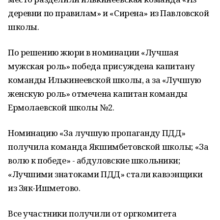
деревни по правилам» и «Сире­на» из Павловской
школы.
По решению жюри в номина­ции «Лучшая
мужская роль» побе­да присуждена капитану
команды Илькинеевской школы, а за «Луч­шую
женскую роль» отмечена ка­питан команды
Ермолаевской шко­лы №2.
Номинацию «За лучшую пропа­ганду ПДД»
получила команда Як­шимбетовской школы; «За
волю к победе» - абдуловские школьники;
«Лучшими знатоками ПДД» стали кавээнщики
из Зяк-Ишметово.
Все участники получили от орг­комитета