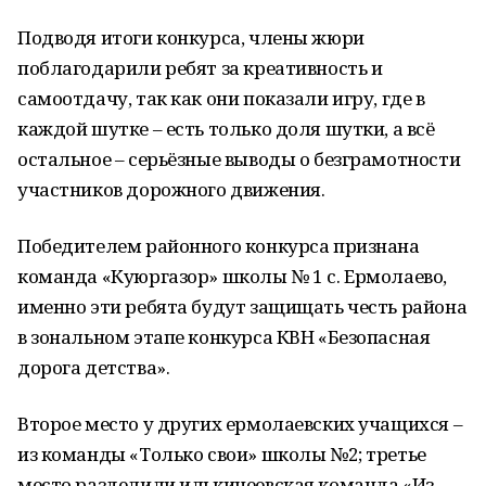
Подводя итоги конкурса, чле­ны жюри
поблагодарили ребят за креативность и
самоотдачу, так как они показали игру, где в
каждой шутке – есть только доля шутки, а всё
остальное – серьёзные выводы о безграмотности
участников до­рожного движения.
Победителем районного кон­курса признана
команда «Куюрга­зор» школы № 1 с. Ермолаево,
имен­но эти ребята будут защищать честь района
в зональном этапе конкурса КВН «Безопасная
дорога детства».
Второе место у других ермолаев­ских учащихся –
из команды «Толь­ко свои» школы №2; третье
место разделили илькинеевская команда «Из