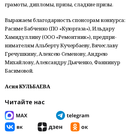
грамоты, дипломы, призы, сладкие призы.
Выражаем благодарность спон­сорам конкурса:
Расиме Бабченко (ПО «Куюргаза»), Ильдару
Хамидул­лину (ООО «Ремонтник»), предпри­
нимателям Альберту Кучербаеву, Вячеславу
Гречушкину, Алексею Се­менову, Андрею
Михайлову, Алек­сандру Дьяченко, Фаннинур
Баси­мовой.
Асия КУЛЬБАЕВА
Читайте нас