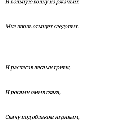
И вольную волну из ржачьих
Мне вновь отыщет следопыт.
И расчесав лесами гривы,
И росами омыв глаза,
Скачу под облаком игривым,