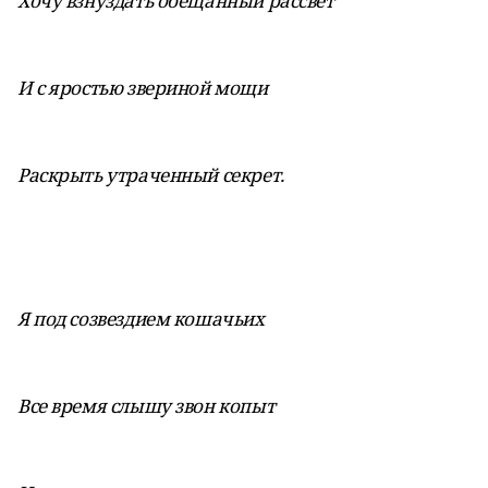
Хочу взнуздать обещанный рассвет
И с яростью звериной мощи
Раскрыть утраченный секрет.
Я под созвездием кошачьих
Все время слышу звон копыт