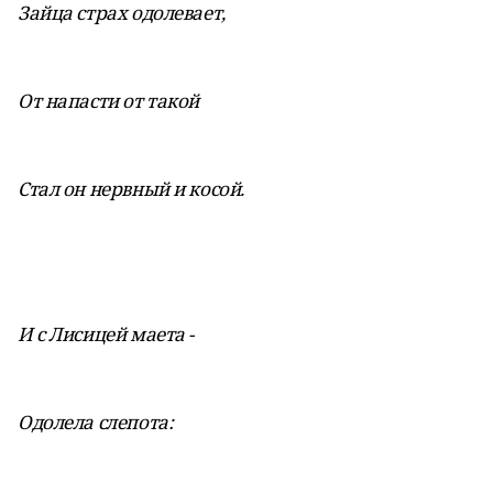
Зайца страх одолевает,
От напасти от такой
Стал он нервный и косой.
И с Лисицей маета -
Одолела слепота: