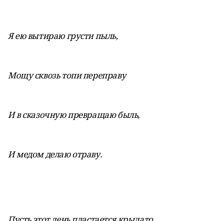
Я ею вытираю грусти пыль,
Мощу сквозь топи переправу
И в сказочную превращаю быль,
И медом делаю отраву.
Пусть этот день пластается крылато,