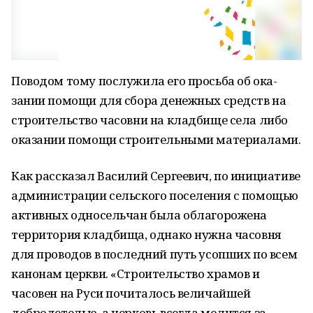
Поводом тому послужила его просьба об ока­
зании помощи для сбора денежных средств на
строительство часовни на кладбище села либо
оказании помощи строительными материалами.
Как рассказал Василий Сергеевич, по инициа­тиве
администрации сельского поселения с помо­щью
активных односельчан была облагорожена
территория кладбища, однако нужна часовня
для проводов в последний путь усопших по всем
кано­нам церкви. «Строительство храмов и
часовен на Руси почиталось величайшей
добродетелью, а цер­ковь всегда молится за