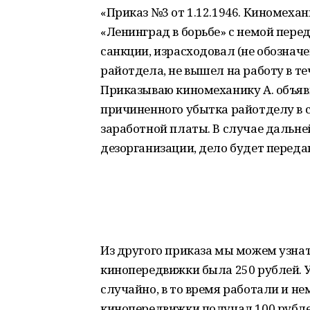
«Приказ №3 от 1.12.1946. Киномехани
«Ленинград в борьбе» с немой перед
санкции, израсходовал (не обозначе
райотдела, не вышел на работу в те
Приказываю киномеханику А. объяв
причиненного убытка райотделу в с
заработной платы. В случае дальн
дезорганизации, дело будет передан
Из другого приказа мы можем узнат
кинопередвижки была 250 рублей. У
случайно, в то время работали и н
кинопередвижки получал 100 рубле