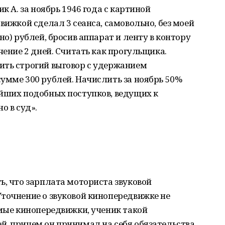
к А. за ноябрь 1946 года с картиной
вижкой сделал 3 сеанса, самовольно, без моей
но) рублей, бросив аппарат и ленту в контору
чение 2 дней. Считать как прогульщика.
ить строгий выговор с удержанием
умме 300 рублей. Начислить за ноябрь 50%
ейших подобных поступков, ведущих к
о в суд».
ь, что зарплата моториста звуковой
точнение о звуковой кинопередвижке не
емые кинопередвижки, ученик такой
й, причем он принимал на себя обязательства