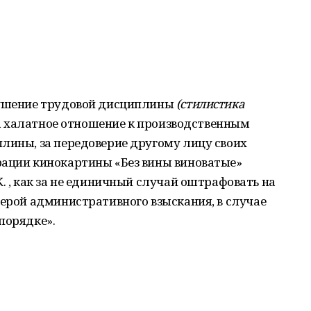
рушение трудовой дисциплины
(стилистика
 За халатное отношение к производственным
лины, за передоверие другому лицу своих
рации кинокартины «Без вины виноватые»
. , как за не единичный случай оштрафовать на
мерой административного взыскания, в случае
порядке».