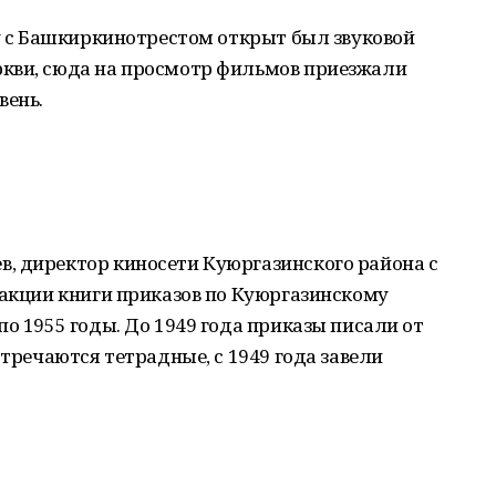
ру c Башкиркинотрестом открыт был звуковой
кви, сюда на просмотр фильмов приезжали
вень.
, директор киносети Куюргазинского района с
дакции книги приказов по Куюргазинскому
о 1955 годы. До 1949 года приказы писали от
стречаются тетрадные, с 1949 года завели