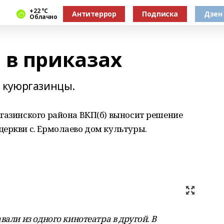
+22 °С
Антитеррор
Подписка
Дзен
Облачно
 в приказах
т куюргазинцы.
газинского района ВКП(б) выносит решение
еркви с. Ермолаево дом культуры.
вали из одного кинотеатра в другой. В