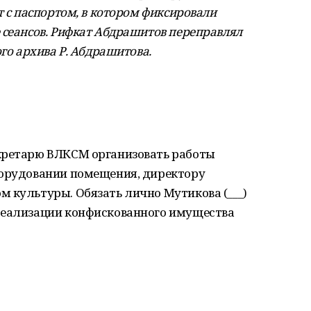
т с паспортом, в котором фиксировали
 сеансов. Рифкат Абдрашитов переправлял
ого архива Р. Абдрашитова
.
кретарю ВЛКСМ организовать работы
борудовании помещения, директору
 культуры. Обязать лично Мутикова (___)
реализации конфискованного имущества