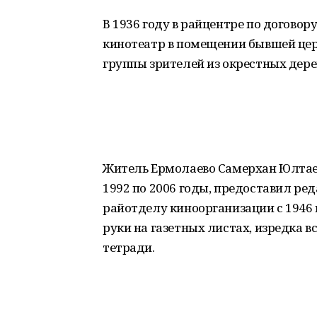
В 1936 году в райцентре по догово
кинотеатр в помещении бывшей цер
группы зрителей из окрестных дере
Житель Ермолаево Самерхан Юлтаев
1992 по 2006 годы, предоставил ре
райотделу киноорганизации с 1946 п
руки на газетных листах, изредка в
тетради.