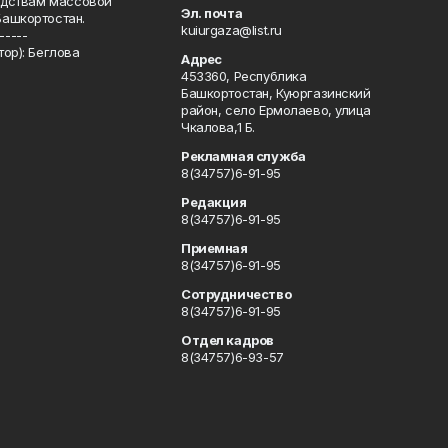
редствам массовой
Эл. почта
Башкортостан.
kuiurgaza@list.ru
-----
ор): Беглова
Адрес
453360, Республика
Башкортостан, Куюргазинский
район, село Ермолаево, улица
Чкалова,1 Б.
Рекламная служба
8(34757)6-91-95
Редакция
8(34757)6-91-95
Приемная
8(34757)6-91-95
Сотрудничество
8(34757)6-91-95
Отдел кадров
8(34757)6-93-57