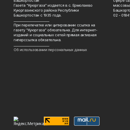
Башкортостан
сфере св
Газета "Куюргаза" издается в с. Ермолаево
массовых
Куюргазинского района Республики
Башкорто
Башкортостан с 1935 года.
02 - 01841
______________________
При перепечатке или цитировании ссылка на
газету "Куюргаза" обязательна. Для интернет-
изданий и социальных сетей прямая активная
гиперссылка обязательна.
______________________
Об использовании персональных данных