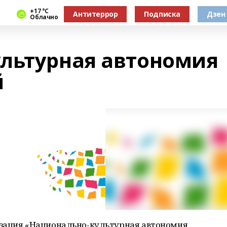
+17 °С
Антитеррор
Подписка
Дзен
Облачно
льтурная автономия
й
изация «Национально-культурная автономия