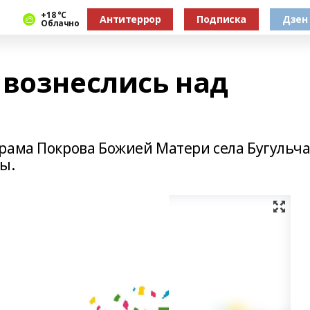
+18 °С
Антитеррор
Подписка
Дзен
Облачно
 вознеслись над
рама Покрова Божией Матери села Бугульч
ы.