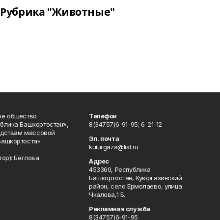
Рубрика "Животные"
ое общество
Телефон
блика Башкортостан»,
8(34757)6-91-95; 6-21-12
редствам массовой
Эл. почта
Башкортостан.
kuiurgaza@list.ru
-----
ор): Беглова
Адрес
453360, Республика
Башкортостан, Куюргазинский
район, село Ермолаево, улица
Чкалова,1 Б.
Рекламная служба
8(34757)6-91-95