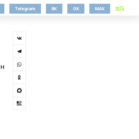
Telegram
ВК
ОК
MAX
ан