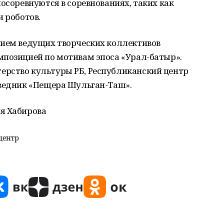
осоревнуются в соревнованиях, таких как
и роботов.
тием ведущих творческих коллективов
мпозицией по мотивам эпоса «Урал-батыр».
рство культуры РБ, Республиканский центр
оведник «Пещера Шульган-Таш».
я Хабирова
центр