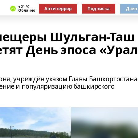
+21 °С
Антитеррор
Подписка
Дзен
Облачно
пещеры Шульган-Таш
тят День эпоса «Урал
юня, учреждён указом Главы Башкортостана
анение и популяризацию башкирского