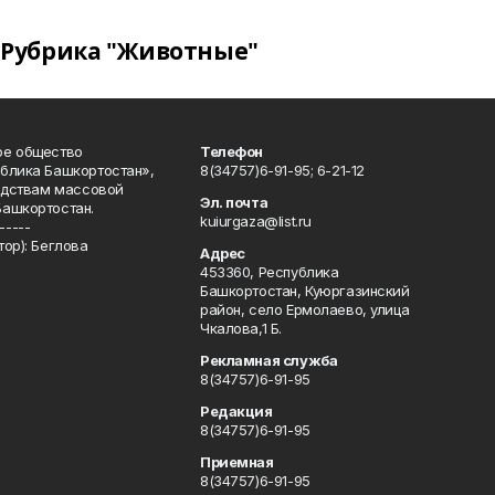
Рубрика "Животные"
ое общество
Телефон
блика Башкортостан»,
8(34757)6-91-95; 6-21-12
редствам массовой
Эл. почта
Башкортостан.
kuiurgaza@list.ru
-----
ор): Беглова
Адрес
453360, Республика
Башкортостан, Куюргазинский
район, село Ермолаево, улица
Чкалова,1 Б.
Рекламная служба
8(34757)6-91-95
Редакция
8(34757)6-91-95
Приемная
8(34757)6-91-95