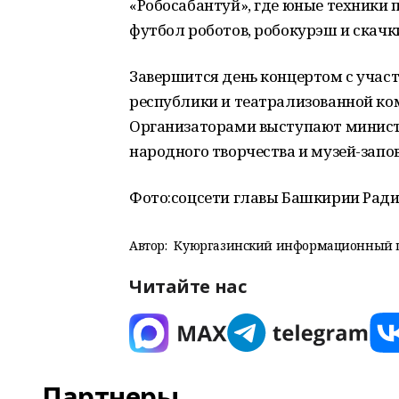
«Робосабантуй», где юные техники п
футбол роботов, робокурэш и скачк
Завершится день концертом с учас
республики и театрализованной ко
Организаторами выступают министе
народного творчества и музей-зап
Фото:соцсети главы Башкирии Ради
Автор:
Куюргазинский информационный 
Читайте нас
Партнеры