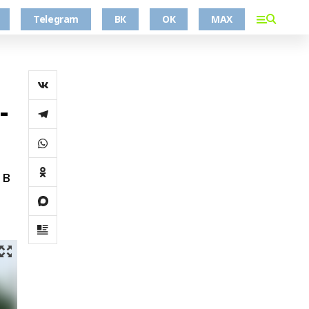
Telegram
ВК
ОК
MAX
-
 в