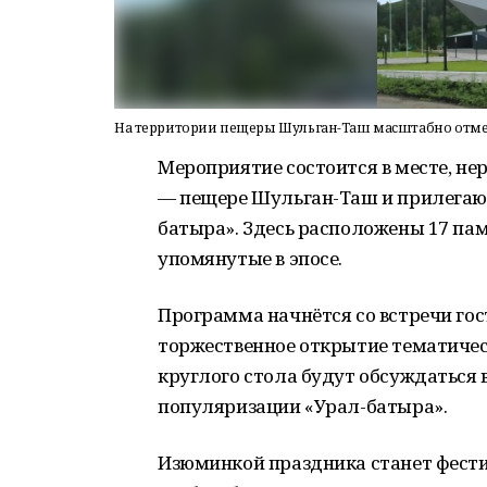
На территории пещеры Шульган-Таш масштабно отмет
Мероприятие состоится в месте, н
— пещере Шульган-Таш и прилегающ
батыра». Здесь расположены 17 па
упомянутые в эпосе.
Программа начнётся со встречи гос
торжественное открытие тематическ
круглого стола будут обсуждаться 
популяризации «Урал-батыра».
Изюминкой праздника станет фести