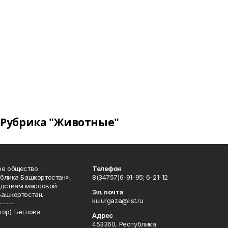
Рубрика "Животные"
ое общество
Телефон
блика Башкортостан»,
8(34757)6-91-95; 6-21-12
редствам массовой
Эл. почта
Башкортостан.
kuiurgaza@list.ru
-----
ор): Беглова
Адрес
453360, Республика