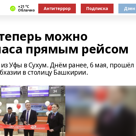
+21 °С
Антитеррор
Подписка
Дзен
Облачно
 теперь можно
 часа прямым рейсом
 из Уфы в Сухум. Днём ранее, 6 мая, прошёл
бхазии в столицу Башкирии.