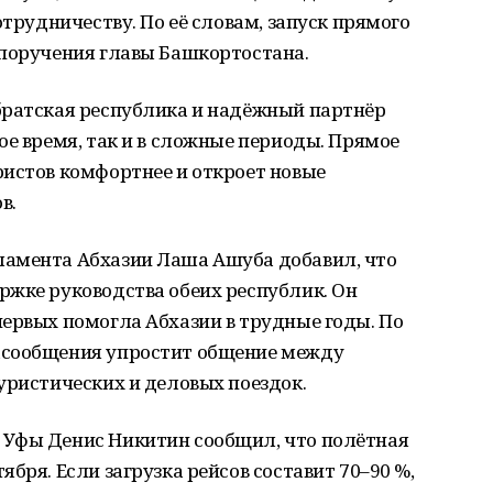
отрудничеству. По её словам, запуск прямого
 поручения главы Башкортостана.
братская республика и надёжный партнёр
ое время, так и в сложные периоды. Прямое
ристов комфортнее и откроет новые
в.
ламента Абхазии Лаша Ашуба добавил, что
ржке руководства обеих республик. Он
ервых помогла Абхазии в трудные годы. По
асообщения упростит общение между
уристических и деловых поездок.
 Уфы Денис Никитин сообщил, что полётная
бря. Если загрузка рейсов составит 70–90 %,