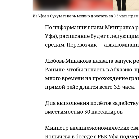
Из Уфы в Сухум теперь можно долететь за 3,5 часа пр
По информации главы Минтранса р
Уфа), расписание будет следующим:
средам. Перевозчик — авиакомпани
Любовь Минакова назвала запуск р
Раньше, чтобы попасть в Абхазию, 
много времени на прохождение гран
прямой рейс длится всего 3,5 часа.
Для выполнения полётов задейству
вместимостью 50 пассажиров.
Министр внешнеэкономических связ
Болычева в беседе с РБК Уфа подче