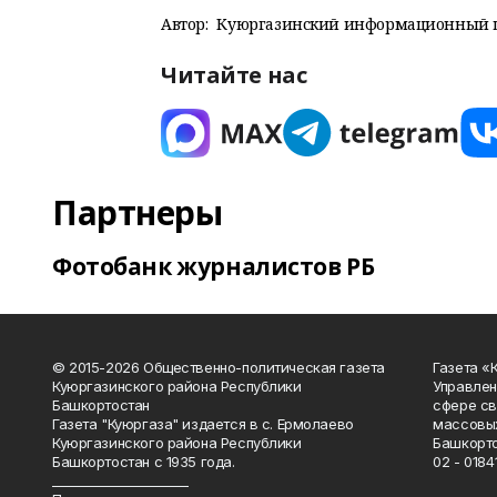
Автор:
Куюргазинский информационный 
Читайте нас
Партнеры
Фотобанк журналистов РБ
© 2015-2026 Общественно-политическая газета
Газета «
Куюргазинского района Республики
Управлен
Башкортостан
сфере св
Газета "Куюргаза" издается в с. Ермолаево
массовых
Куюргазинского района Республики
Башкорто
Башкортостан с 1935 года.
02 - 01841
______________________