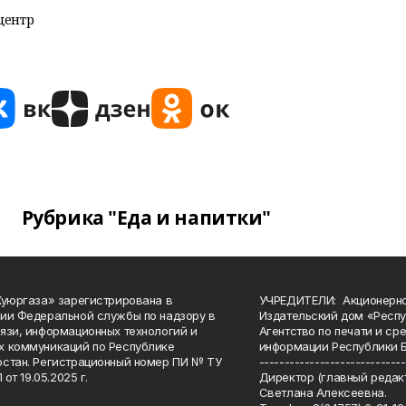
центр
Рубрика "Еда и напитки"
Куюргаза» зарегистрирована в
УЧРЕДИТЕЛИ: Акционерн
ии Федеральной службы по надзору в
Издательский дом «Респу
язи, информационных технологий и
Агентство по печати и с
 коммуникаций по Республике
информации Республики 
стан. Регистрационный номер ПИ № ТУ
-----------------------------
 от 19.05.2025 г.
Директор (главный редакт
Светлана Алексеевна.