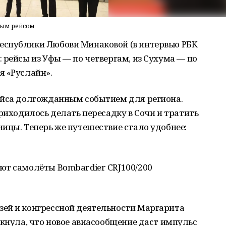
ямым рейсом
еспублики Любови Минаковой (в интервью РБК
 рейсы из Уфы — по четвергам, из Сухума — по
я «Руслайн».
ейса долгожданным событием для региона.
приходилось делать пересадку в Сочи и тратить
ицы. Теперь же путешествие стало удобнее:
ют самолёты Bombardier CRJ100/200
ей и конгрессной деятельности Маргарита
ркнула, что новое авиасообщение даст импульс