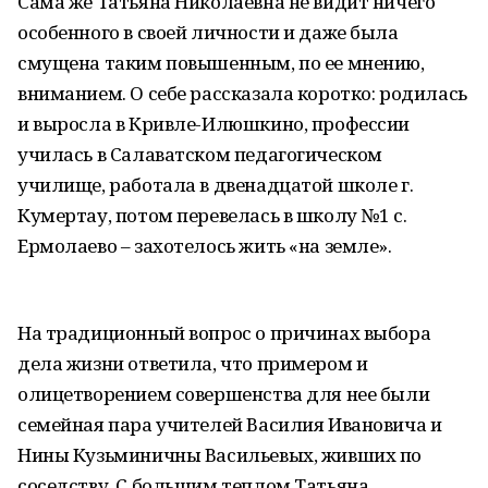
Сама же Татьяна Николаевна не видит ничего
особенного в своей личности и даже была
смущена таким повышенным, по ее мнению,
вниманием. О себе рассказала коротко: родилась
и выросла в Кривле-Илюшкино, профессии
училась в Салаватском педагогическом
училище, работала в двенадцатой школе г.
Кумертау, потом перевелась в школу №1 с.
Ермолаево – захотелось жить «на земле».
На традиционный вопрос о причинах выбора
дела жизни ответила, что примером и
олицетворением совершенства для нее были
семейная пара учителей Василия Ивановича и
Нины Кузьминичны Васильевых, живших по
соседству. С большим теплом Татьяна