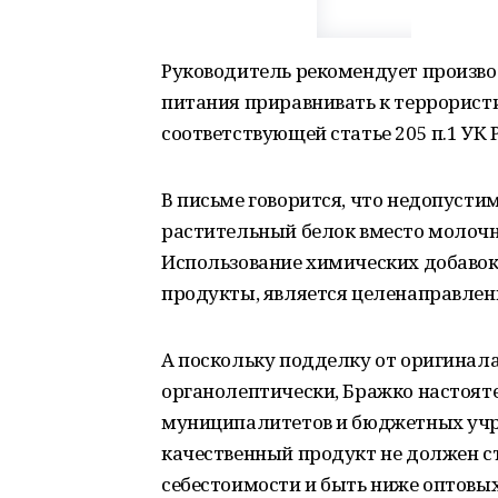
Руководитель рекомендует произв
питания приравнивать к террористи
соответствующей статье 205 п.1 УК Р
В письме говорится, что недопусти
растительный белок вместо молочны
Использование химических добаво
продукты, является целенаправлен
А поскольку подделку от оригинала
органолептически, Бражко настоят
муниципалитетов и бюджетных учр
качественный продукт не должен с
себестоимости и быть ниже оптовых