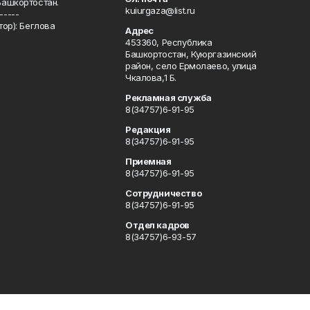
Башкортостан.
kuiurgaza@list.ru
-----
ор): Беглова
Адрес
453360, Республика
Башкортостан, Куюргазинский
район, село Ермолаево, улица
Чкалова,1 Б.
Рекламная служба
8(34757)6-91-95
Редакция
8(34757)6-91-95
Приемная
8(34757)6-91-95
Сотрудничество
8(34757)6-91-95
Отдел кадров
8(34757)6-93-57