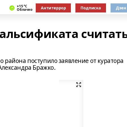
+15 °С
Антитеррор
Подписка
Дзен
Облачно
альсификата считат
 района поступило заявление от куратора
Александра Бражко.