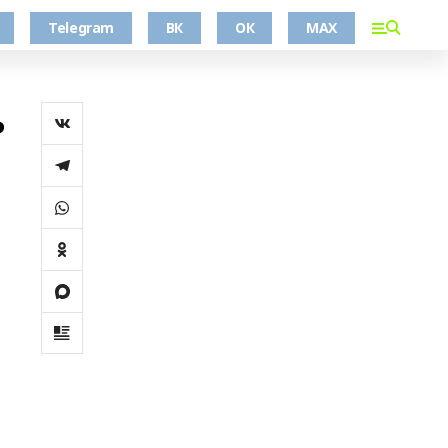
Telegram
ВК
ОК
MAX
ь