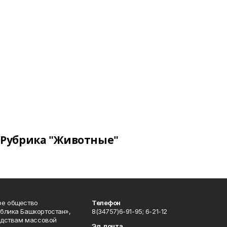
Рубрика "Животные"
ое общество
Телефон
блика Башкортостан»,
8(34757)6-91-95; 6-21-12
редствам массовой
Эл. почта