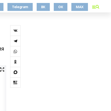
Telegram
ВК
ОК
MAX
ия