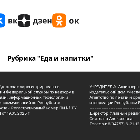
Рубрика "Еда и напитки"
Куюргаза» зарегистрирована в
УЧРЕДИТЕЛИ: Акционерн
ии Федеральной службы по надзору в
Издательский дом «Респу
язи, информационных технологий и
Агентство по печати и с
 коммуникаций по Республике
информации Республики 
стан. Регистрационный номер ПИ № ТУ
-----------------------------
 от 19.05.2025 г.
Директор (главный редакт
Светлана Алексеевна.
Телефон: 8(34757) 6-21-12