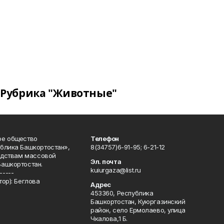
Рубрика "Животные"
ое общество
Телефон
блика Башкортостан»,
8(34757)6-91-95; 6-21-12
редствам массовой
Эл. почта
Башкортостан.
kuiurgaza@list.ru
-----
ор): Беглова
Адрес
453360, Республика
Башкортостан, Куюргазинский
район, село Ермолаево, улица
Чкалова,1 Б.