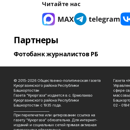
Читайте нас
Партнеры
Фотобанк журналистов РБ
© 2015-2026 Общественно-политическая газета
Газета «
Куюргазинского района Республики
Управлен
Башкортостан
сфере св
Газета "Куюргаза" издается в с. Ермолаево
массовых
Куюргазинского района Республики
Башкорто
Башкортостан с 1935 года.
02 - 01841
______________________
При перепечатке или цитировании ссылка на
газету "Куюргаза" обязательна. Для интернет-
изданий и социальных сетей прямая активная
гиперссылка обязательна.