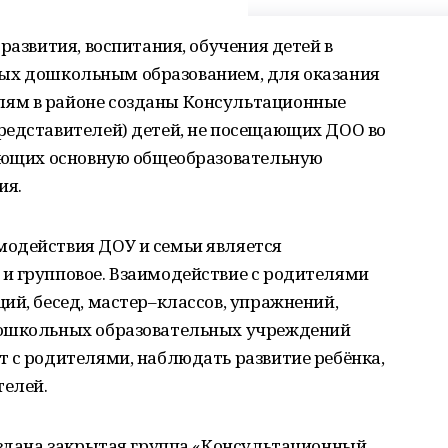
развития, воспитания, обучения детей в
енных дошкольным образованием, для оказания
ям в районе созданы Консультационные
редставителей) детей, не посещающих ДОО во
зующих основную общеобразовательную
ия.
одействия ДОУ и семьи является
и групповое. Взаимодействие с родителями
ий, бесед, мастер–классов, упражнений,
дошкольных образовательных учреждений
 с родителями, наблюдать развитие ребёнка,
телей.
оздана закрытая группа «Консультационный