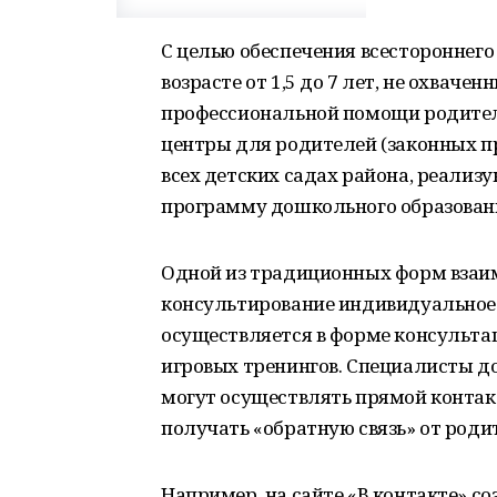
С целью обеспечения всестороннего 
возрасте от 1,5 до 7 лет, не охвач
профессиональной помощи родител
центры для родителей (законных п
всех детских садах района, реали
программу дошкольного образован
Одной из традиционных форм взаим
консультирование индивидуальное 
осуществляется в форме консультац
игровых тренингов. Специалисты 
могут осуществлять прямой контакт
получать «обратную связь» от роди
Например, на сайте «В контакте» с