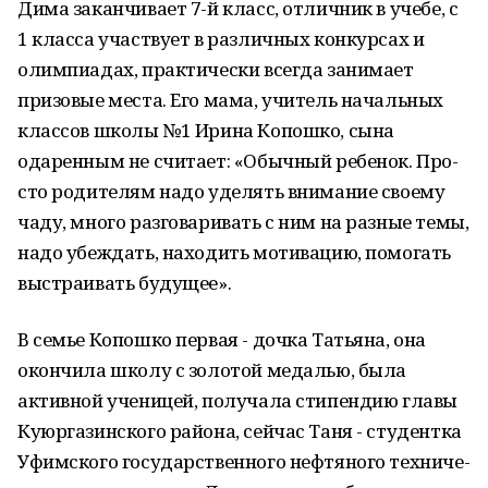
Дима заканчивает 7-й класс, от­личник в учебе, с
1 класса участвует в различных конкурсах и
олимпиа­дах, практически всегда занимает
призовые места. Его мама, учитель начальных
классов школы №1 Ири­на Копошко, сына
одаренным не считает: «Обычный ребенок. Про­
сто родителям надо уделять вни­мание своему
чаду, много разгова­ривать с ним на разные темы,
надо убеждать, находить мотивацию, по­могать
выстраивать будущее».
В семье Копошко первая - дочка Татьяна, она
окончила школу с зо­лотой медалью, была
активной уче­ницей, получала стипендию гла­вы
Куюргазинского района, сейчас Таня - студентка
Уфимского госу­дарственного нефтяного техниче­