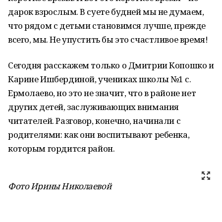
дарок взрослым. В суете будней мы не думаем,
что рядом с детьми становимся лучше, прежде
всего, мы. Не упустить бы это счастли­вое время!
Сегодня расскажем только о Дмитрии Копошко и
Карине Иш­бердиной, учениках школы №1 с.
Ермолаево, но это не значит, что в районе нет
других детей, заслужи­вающих внимания
читателей. Раз­говор, конечно, начинали с
родите­лями: как они воспитывают ребен­ка,
которым гордится район.
Фото Ирины Николаевой