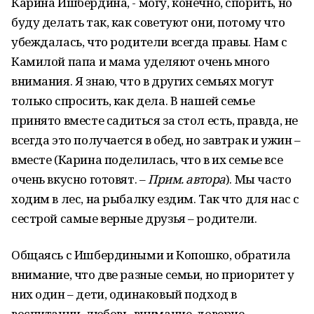
Карина Ишбер­дина, - могу, конечно, спорить, но
буду делать так, как советуют они, потому что
убеждалась, что роди­тели всегда правы. Нам с
Камилой папа и мама уделяют очень много
внимания. Я знаю, что в других се­мьях могут
только спросить, как дела. В нашей семье
принято вме­сте садиться за стол есть, правда, не
всегда это получается в обед, но завтрак и ужин –
вместе (Кари­на поделилась, что в их семье все
очень вкусно готовят. –
Прим. ав­тора
). Мы часто
ходим в лес, на рыбалку ездим. Так что для нас с
сестрой самые верные друзья – родители.
Общаясь с Ишбердиными и Ко­пошко, обратила
внимание, что две разные семьи, но приоритет у
них один – дети, одинаковый под­ход в
воспитании, любовь, внима­ние, доверие,