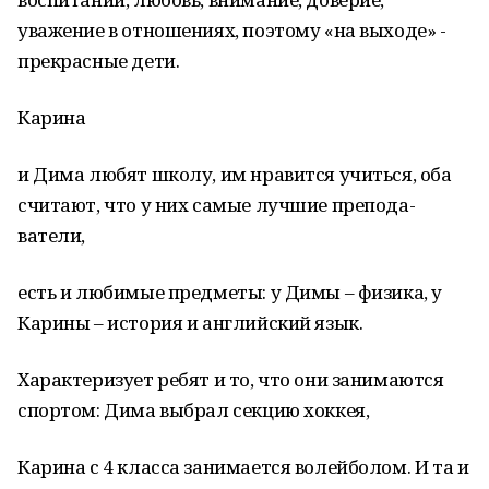
уважение в отноше­ниях, поэтому «на выходе» -
пре­красные дети.
Карина
и Дима любят школу, им нравится учиться, оба
считают, что у них самые лучшие препода­
ватели,
есть и любимые предметы: у Димы – физика, у
Карины – исто­рия и английский язык.
Характе­ризует ребят и то, что они занима­ются
спортом: Дима выбрал сек­цию хоккея,
Карина с 4 класса за­нимается волейболом. И та и