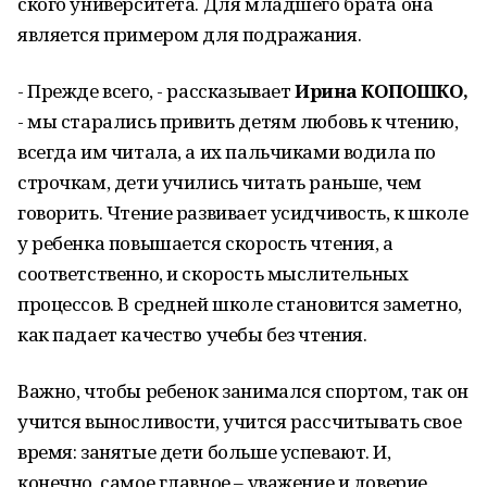
ского университета. Для младшего брата она
является примером для подражания.
- Прежде всего, - рассказывает
Ирина КОПОШКО,
- мы старались привить детям лю­бовь к чтению,
всегда им читала, а их пальчи­ками водила по
строчкам, дети учились читать раньше, чем
говорить. Чтение развивает усид­чивость, к школе
у ребенка повышается ско­рость чтения, а
соответственно, и скорость мыслительных
процессов. В средней школе ста­новится заметно,
как падает качество учебы без чтения.
Важно, чтобы ребенок занимался спортом, так он
учится выносливости, учится рассчиты­вать свое
время: занятые дети больше успева­ют. И,
конечно, самое главное – уважение и до­верие.