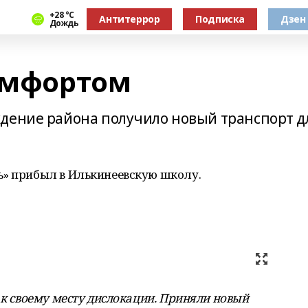
+28 °С
Антитеррор
Подписка
Дзен
Дождь
комфортом
дение района получило новый транспорт д
ь» прибыл в Илькинеевскую школу.
 к своему месту дислокации. Приняли новый