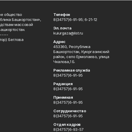
ое общество
Телефон
блика Башкортостан»,
8(34757)6-91-95; 6-21-12
редствам массовой
Эл. почта
Башкортостан.
kuiurgaza@list.ru
-----
ор): Беглова
Адрес
453360, Республика
Башкортостан, Куюргазинский
район, село Ермолаево, улица
Чкалова,1 Б.
Рекламная служба
8(34757)6-91-95
Редакция
8(34757)6-91-95
Приемная
8(34757)6-91-95
Сотрудничество
8(34757)6-91-95
Отдел кадров
8(34757)6-93-57