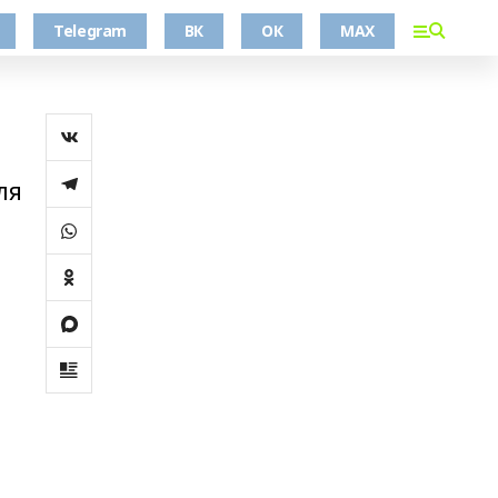
Telegram
ВК
ОК
MAX
ля