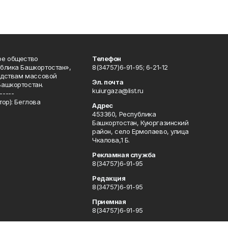
ое общество
Телефон
блика Башкортостан»,
8(34757)6-91-95; 6-21-12
редствам массовой
Эл. почта
Башкортостан.
kuiurgaza@list.ru
-----
ор): Беглова
Адрес
453360, Республика
Башкортостан, Куюргазинский
район, село Ермолаево, улица
Чкалова,1 Б.
Рекламная служба
8(34757)6-91-95
Редакция
8(34757)6-91-95
Приемная
8(34757)6-91-95
Сотрудничество