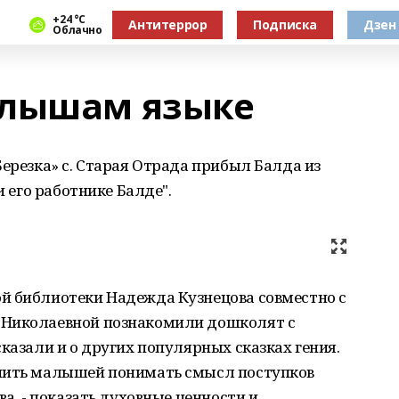
+24 °С
Антитеррор
Подписка
Дзен
Облачно
алышам языке
Березка» с. Старая Отрада прибыл Балда из
и его работнике Балде".
й библиотеки Надежда Кузнецова совместно с
 Николаевной познакомили дошколят с
казали и о других популярных сказках гения.
учить малышей понимать смысл поступков
ва, - показать духовные ценности и