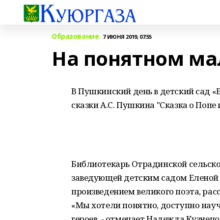
Образование
7 ИЮНЯ 2019, 07:55
На понятном м
В Пушкинский день в детский сад «
сказки А.С. Пушкина "Сказка о Попе 
Библиотекарь Отрадинской сельско
заведующей детским садом Еленой
произведением великого поэта, расс
«Мы хотели понятно, доступно на
героев, - отмечает Надежда Кузнецо