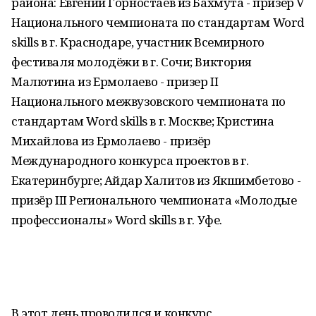
района: Евгений Горностаев из Бахмута - призёр V
Национального чемпионата по стандартам Word
skills в г. Краснодаре, участник Всемирного
фестиваля молодёжи в г. Сочи; Виктория
Малютина из Ермолаево - призер II
Национального межвузовского чемпионата по
стандартам Word skills в г. Москве; Кристина
Михайлова из Ермолаево - призёр
Международного конкурса проектов в г.
Екатеринбурге; Айдар Халитов из Якшимбетово -
призёр III Регионального чемпионата «Молодые
профессионалы» Word skills в г. Уфе.
В этот день проводился и конкурс