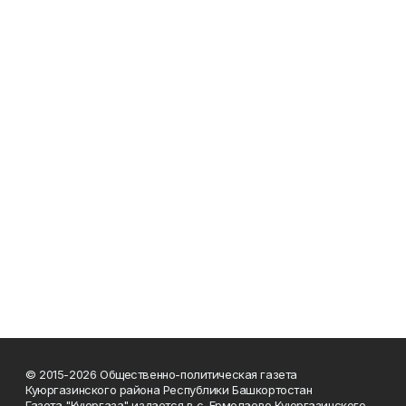
© 2015-2026 Общественно-политическая газета
Куюргазинского района Республики Башкортостан
Газета "Куюргаза" издается в с. Ермолаево Куюргазинского