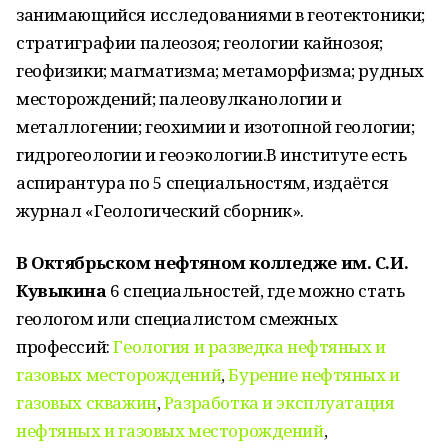
занимающийся исследованиями в геотектоники;
стратиграфии палеозоя; геологии кайнозоя;
геофизики; магматизма; метаморфизма; рудных
месторождений; палеовулканологии и
металлогении; геохимии и изотопной геологии;
гидрогеологии и геоэкологии.В институте есть
аспирантура по 5 специальностям, издаётся
журнал «Геологический сборник».
В Октябрьском нефтяном колледже им. С.И.
Кувыкина
6 специальностей, где можно стать
геологом или специалистом смежных
профессий:
Геология и разведка нефтяных и
газовых месторождений
,
Бурение нефтяных и
газовых скважин
,
Разработка и эксплуатация
нефтяных и газовых месторождений
,