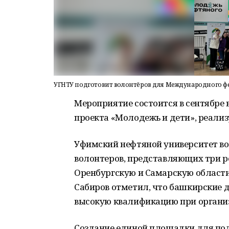
УГНТУ подготовит волонтёров для Международного ф
Мероприятие состоится в сентябре 
проекта «Молодежь и дети», реали
Уфимский нефтяной университет воз
волонтеров, представляющих три ре
Оренбургскую и Самарскую област
Сабиров отметил, что башкирские
высокую квалификацию при органи
Создание единой площадки для по