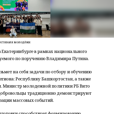
естиваля молодёжи
в Екатеринбурге в рамках национального
зуемого по поручению Владимира Путина.
ьмет на себя задачи по отбору и обучению
гиона: Республику Башкортостан, а также
и. Министр молодежной политики РБ Вито
 добровольцы традиционно демонстрируют
зации массовых событий.
дготовки способствует формированию