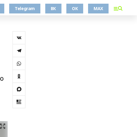
Telegram
ВК
ОК
MAX
го