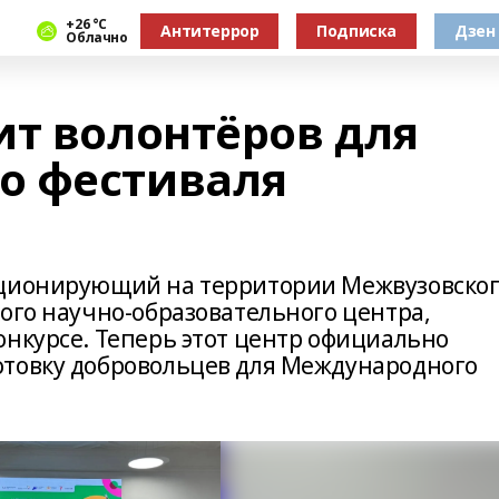
+26 °С
Антитеррор
Подписка
Дзен
Облачно
ит волонтёров для
о фестиваля
кционирующий на территории Межвузовско
ого научно-образовательного центра,
онкурсе. Теперь этот центр официально
отовку добровольцев для Международного