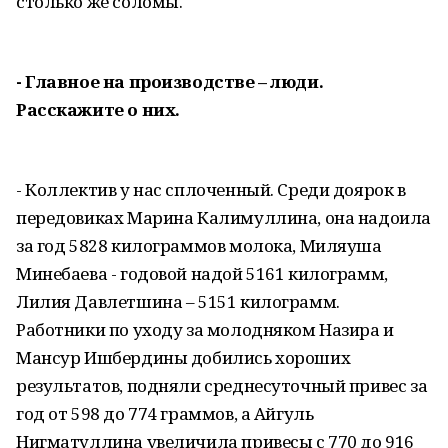
столько же соломы.
- Главное на производстве – люди.
Расскажите о них.
- Коллектив у нас сплоченный. Среди доярок в
передовиках Марина Калимуллина, она надоила
за год 5828 килограммов молока, Миляуша
Минебаева - годовой надой 5161 килограмм,
Лилия Давлетшина – 5151 килограмм.
Работники по уходу за молодняком Назира и
Мансур Ишбердины добились хороших
результатов, подняли среднесуточный привес за
год от 598 до 774 граммов, а Айгуль
Нигматуллина увеличила привесы с 770 до 916