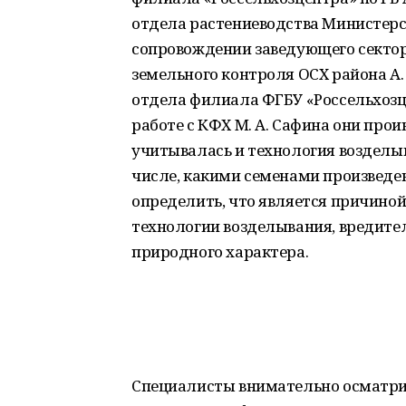
отдела растениеводства Министерств
сопровождении заведующего секто
земельного контроля ОСХ района А.
отдела филиала ФГБУ «Россельхозце
работе с КФХ М. А. Сафина они про
учитывалась и технология возделыв
числе, какими семенами произведен
определить, что является причиной 
технологии возделывания, вредите
природного характера.
Специалисты внимательно осматрив