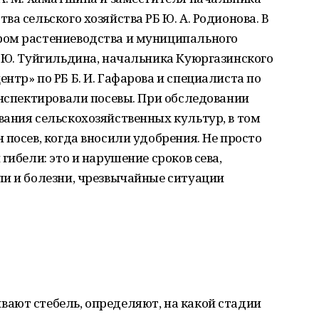
а сельского хозяйства РБ Ю. А. Родионова. В
ром растениеводства и муниципального
 Ю. Туйгильдина, начальника Куюргазинского
нтр» по РБ Б. И. Гафарова и специалиста по
инспектировали посевы. При обследовании
ания сельскохозяйственных культур, в том
 посев, когда вносили удобрения. Не просто
гибели: это и нарушение сроков сева,
ли и болезни, чрезвычайные ситуации
ают стебель, определяют, на какой стадии