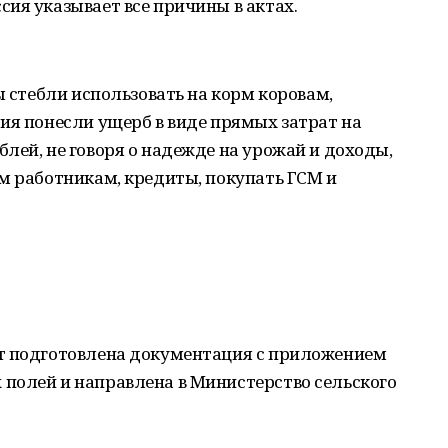
ия указывает все причины в актах.
ы стебли использовать на корм коровам,
ия понесли ущерб в виде прямых затрат на
лей, не говоря о надежде на урожай и доходы,
м работникам, кредиты, покупать ГСМ и
т подготовлена документация с приложением
полей и направлена в Министерство сельского