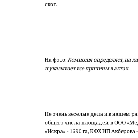
скот.
На фото:
Комиссия определяет, на к
и указывает все причины в актах.
Не очень веселые дела и в нашем рай
общего числа площадей: в ООО «Медве
«Искра» - 1690 га, КФХ ИП Акберова