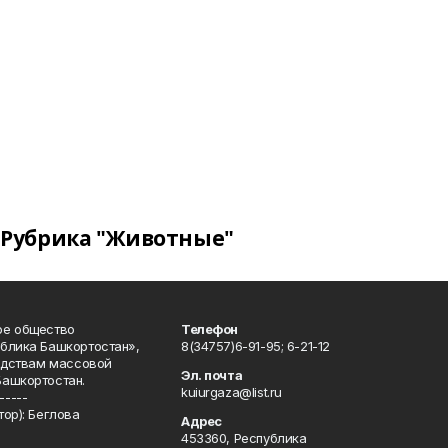
Рубрика "Животные"
ое общество
Телефон
блика Башкортостан»,
8(34757)6-91-95; 6-21-12
редствам массовой
Эл. почта
Башкортостан.
kuiurgaza@list.ru
-----
ор): Беглова
Адрес
453360, Республика