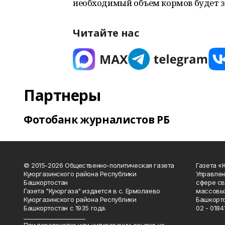
необходимый объем кормов будет з
Читайте нас
Партнеры
Фотобанк журналистов РБ
© 2015-2026 Общественно-политическая газета
Газета «
Куюргазинского района Республики
Управлен
Башкортостан
сфере св
Газета "Куюргаза" издается в с. Ермолаево
массовых
Куюргазинского района Республики
Башкорто
Башкортостан с 1935 года.
02 - 01841
______________________