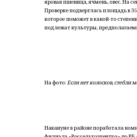
яровая пшеница, ячмень, овес. На с
Проверке подверглась площадь в 35
которое поможет в какой-то степен
подлежат культуры, предполагаем
На фото:
Если нет колосков, стебли 
Накануне в районе поработала коми
филиала «Россельхозцентра» по РБ 