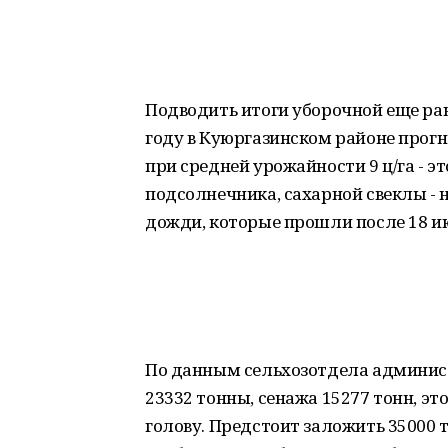
Подводить итоги уборочной еще ран
году в Куюргазинском районе прогн
при средней урожайности 9 ц/га - эт
подсолнечника, сахарной свеклы - 
дожди, которые прошли после 18 ию
По данным сельхозотдела админист
23332 тонны, сенажа 15277 тонн, эт
голову. Предстоит заложить 35000 т