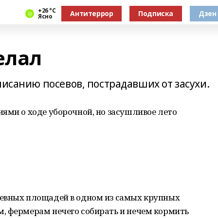
+26 °С
Антитеррор
Подписка
Дзен
Ясно
елал
писанию посевов, пострадавших от засухи.
ями о ходе уборочной, но засушливое лето
евных площадей в одном из самых крупных
, фермерам нечего собирать и нечем кормить