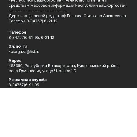
«Республика Башкортостан», Агентство по печати и
средствам массовой информации Республики Башкортостан.
----------------------------------
Директор (главный редактор): Беглова Светлана Алексеевна.
Телефон: 8(34757) 6-21-12
Телефон
8(34757)6-91-95; 6-21-12
Эл. почта
kuiurgaza@list.ru
Адрес
453360, Республика Башкортостан, Куюргазинский район,
село Ермолаево, улица Чкалова,1 Б.
Рекламная служба
8(34757)6-91-95
Редакция
8(34757)6-91-95
Приемная
8(34757)6-91-95
Сотрудничество
8(34757)6-91-95
Отдел кадров