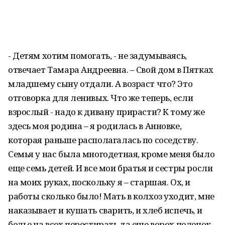
- Детям хотим помогать, - не задумываясь,
отвечает Тамара Андреевна. – Свой дом в Пятках
младшему сыну отдали. А возраст что? Это
отговорка для ленивых. Что же теперь, если
взрослый - надо к дивану прирасти? К тому же
здесь моя родина – я родилась в Анновке,
которая раньше располагалась по соседству.
Семья у нас была многодетная, кроме меня было
еще семь детей. И все мои братья и сестры росли
на моих руках, поскольку я – старшая. Ох, и
работы сколько было! Мать в колхоз уходит, мне
наказывает и кушать сварить, и хлеб испечь, и
белье на всех перестирать да еще ворох пеленок.